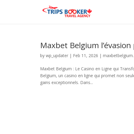
Maxbet Belgium l’évasion 
by
wp_updater
|
Feb 11, 2026
|
maxbetbelgium
Maxbet Belgium : Le Casino en Ligne qui Transf
Belgium, un casino en ligne qui promet non seul
gains exceptionnels. Dans...