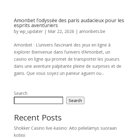
Amonbet l’odyssée des paris audacieux pour les
esprits aventuriers
by
wp_updater
|
Mar 22, 2026
|
amonbets.be
Amonbet : L’univers fascinant des jeux en ligne à
explorer Bienvenue dans l’univers d’Amonbet, un
casino en ligne qui promet de transporter les joueurs
dans une aventure palpitante pleine de surprises et de
gains. Que vous soyez un parieur aguerri ou...
Search
Search
Recent Posts
Shokker Casino live-kasino: Aito pelielämys suoraan
kotiisi