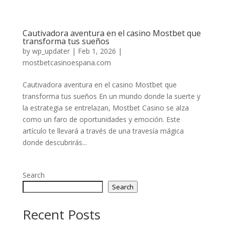
Cautivadora aventura en el casino Mostbet que
transforma tus sueños
by
wp_updater
|
Feb 1, 2026
|
mostbetcasinoespana.com
Cautivadora aventura en el casino Mostbet que
transforma tus sueños En un mundo donde la suerte y
la estrategia se entrelazan, Mostbet Casino se alza
como un faro de oportunidades y emoción. Este
artículo te llevará a través de una travesía mágica
donde descubrirás...
Search
Search
Recent Posts