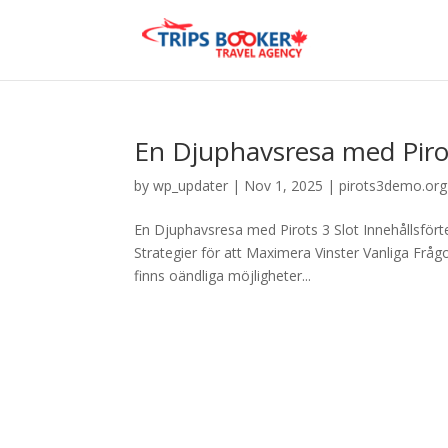
En Djuphavsresa med Pirot
by
wp_updater
|
Nov 1, 2025
|
pirots3demo.org
En Djuphavsresa med Pirots 3 Slot Innehållsför
Strategier för att Maximera Vinster Vanliga Fråg
finns oändliga möjligheter...