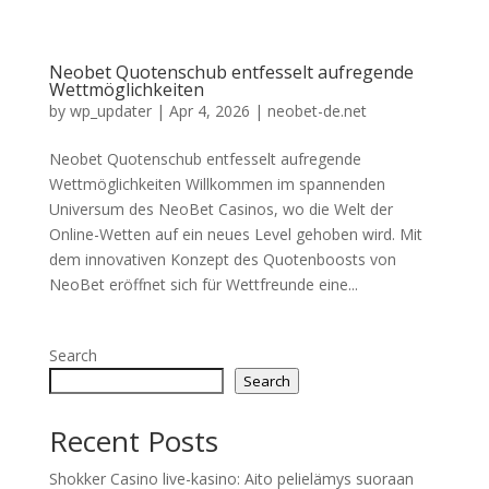
Neobet Quotenschub entfesselt aufregende
Wettmöglichkeiten
by
wp_updater
|
Apr 4, 2026
|
neobet-de.net
Neobet Quotenschub entfesselt aufregende
Wettmöglichkeiten Willkommen im spannenden
Universum des NeoBet Casinos, wo die Welt der
Online-Wetten auf ein neues Level gehoben wird. Mit
dem innovativen Konzept des Quotenboosts von
NeoBet eröffnet sich für Wettfreunde eine...
Search
Search
Recent Posts
Shokker Casino live-kasino: Aito pelielämys suoraan