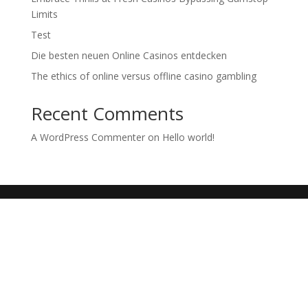
Limits
Test
Die besten neuen Online Casinos entdecken
The ethics of online versus offline casino gambling
Recent Comments
A WordPress Commenter
on
Hello world!