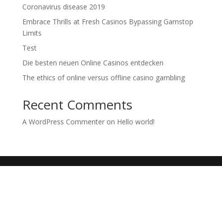
Coronavirus disease 2019
Embrace Thrills at Fresh Casinos Bypassing Gamstop
Limits
Test
Die besten neuen Online Casinos entdecken
The ethics of online versus offline casino gambling
Recent Comments
A WordPress Commenter
on
Hello world!