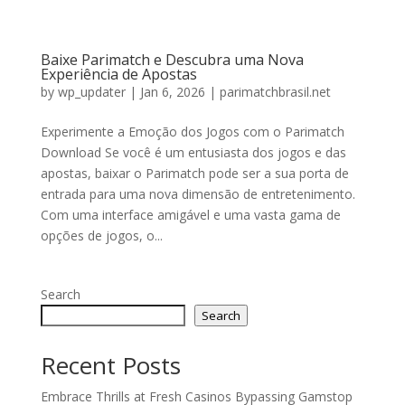
Baixe Parimatch e Descubra uma Nova
Experiência de Apostas
by
wp_updater
|
Jan 6, 2026
|
parimatchbrasil.net
Experimente a Emoção dos Jogos com o Parimatch
Download Se você é um entusiasta dos jogos e das
apostas, baixar o Parimatch pode ser a sua porta de
entrada para uma nova dimensão de entretenimento.
Com uma interface amigável e uma vasta gama de
opções de jogos, o...
Search
Search
Recent Posts
Embrace Thrills at Fresh Casinos Bypassing Gamstop