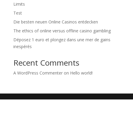
Limits
Test
Die besten neuen Online Casinos entdecken
The ethics of online versus offline casino gambling
Déposez 1 euro et plongez dans une mer de gains
inespérés
Recent Comments
A WordPress Commenter
on
Hello world!