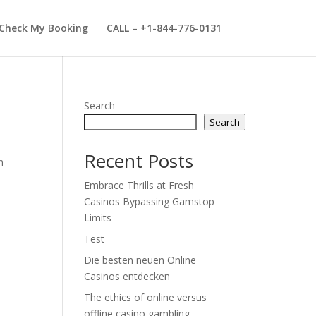
Check My Booking
CALL – +1-844-776-0131
Search
Search
Recent Posts
n
Embrace Thrills at Fresh
Casinos Bypassing Gamstop
Limits
Test
Die besten neuen Online
Casinos entdecken
The ethics of online versus
offline casino gambling