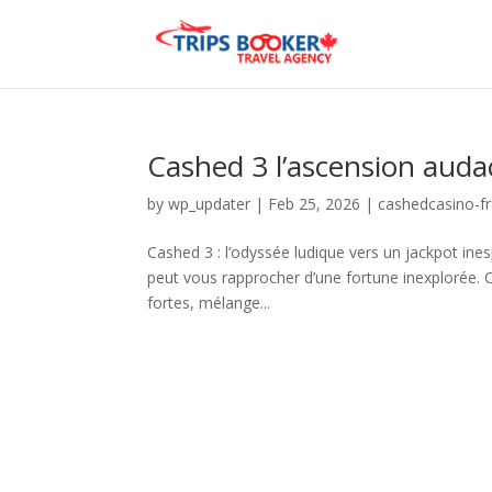
Cashed 3 l’ascension audac
by
wp_updater
|
Feb 25, 2026
|
cashedcasino-f
Cashed 3 : l’odyssée ludique vers un jackpot in
peut vous rapprocher d’une fortune inexplorée. Ce
fortes, mélange...