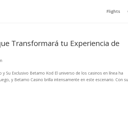
Flights
ue Transformará tu Experiencia de
om
 y Su Exclusivo Betamo Kod El universo de los casinos en línea ha
juego, y Betamo Casino brilla intensamente en este escenario. Con s