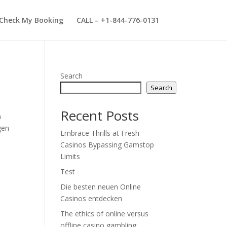
Check My Booking
CALL – +1-844-776-0131
Search
Search
Recent Posts
n
gen
Embrace Thrills at Fresh
Casinos Bypassing Gamstop
Limits
Test
Die besten neuen Online
Casinos entdecken
The ethics of online versus
offline casino gambling