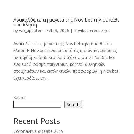
Ανακαλύψτε τη μαγεία της Novibet τηλ με κάθε
σας κλήση
by
wp_updater
|
Feb 3, 2026
|
novibet-greece.net
Ανακαλύψτε τη μαγεία της Novibet τηλ με κάθε σας
κλήση Η Novibet είναι μια από τις πιο αναγνωρίσιμες
πλατφόρμες διαδικτυακού τζόγου στην Ελλάδα. Με
ένα ευρύ φάσμα παιχνιδιών καζίνο, αθλητικών
στοιχημάτων και εκπληκτικών προσφορών, η Novibet
έχει κερδίσει την...
Search
Search
Recent Posts
Coronavirus disease 2019