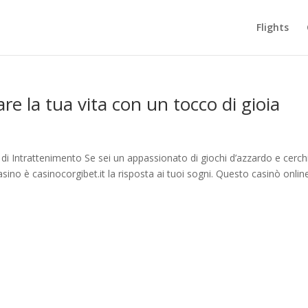
Flights
are la tua vita con un tocco di gioia
 di Intrattenimento Se sei un appassionato di giochi d’azzardo e cerch
sino è casinocorgibet.it la risposta ai tuoi sogni. Questo casinò onlin