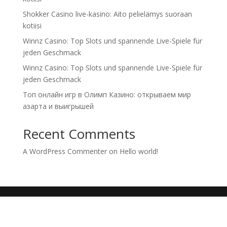
Shokker Casino live-kasino: Aito pelielämys suoraan
kotiisi
Winnz Casino: Top Slots und spannende Live-Spiele für
jeden Geschmack
Winnz Casino: Top Slots und spannende Live-Spiele für
jeden Geschmack
Топ онлайн игр в Олимп Казино: открываем мир
азарта и выигрышей
Recent Comments
A WordPress Commenter
on
Hello world!