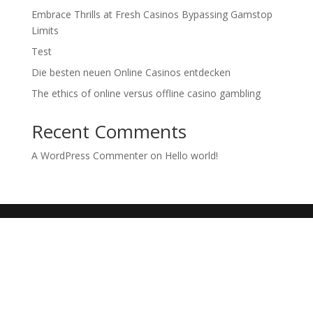
Embrace Thrills at Fresh Casinos Bypassing Gamstop
Limits
Test
Die besten neuen Online Casinos entdecken
The ethics of online versus offline casino gambling
Recent Comments
A WordPress Commenter
on
Hello world!