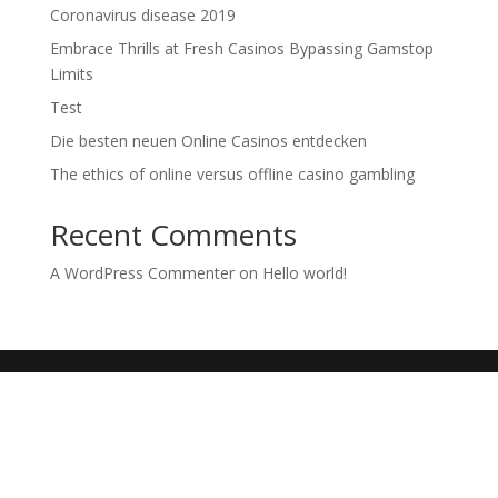
Coronavirus disease 2019
Embrace Thrills at Fresh Casinos Bypassing Gamstop
Limits
Test
Die besten neuen Online Casinos entdecken
The ethics of online versus offline casino gambling
Recent Comments
A WordPress Commenter
on
Hello world!