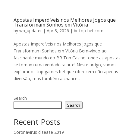
Apostas Imperdíveis nos Melhores Jogos que
Transformam Sonhos em Vitória
by
wp_updater
|
Apr 8, 2026
|
br-top-bet.com
Apostas Imperdíveis nos Melhores Jogos que
Transformam Sonhos em Vitória Bem-vindo ao
fascinante mundo do BR Top Casino, onde as apostas
se tornam uma verdadeira arte! Neste artigo, vamos
explorar os top games bet que oferecem não apenas
diversão, mas também a chance...
Search
Search
Recent Posts
Coronavirus disease 2019