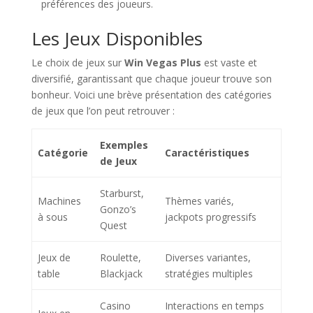
préférences des joueurs.
Les Jeux Disponibles
Le choix de jeux sur
Win Vegas Plus
est vaste et
diversifié, garantissant que chaque joueur trouve son
bonheur. Voici une brève présentation des catégories
de jeux que l’on peut retrouver :
Exemples
Catégorie
Caractéristiques
de Jeux
Starburst,
Machines
Thèmes variés,
Gonzo’s
à sous
jackpots progressifs
Quest
Jeux de
Roulette,
Diverses variantes,
table
Blackjack
stratégies multiples
Casino
Interactions en temps