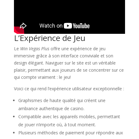
L’Expérience de Jeu
Le
Win Vegas Plus
offre une expérience de jeu
immersive grâce à son interface conviviale et son
design élégant. Naviguer sur le site est un véritable
plaisir, permettant aux joueurs de se concentrer sur ce
qui compte vraiment : le jeu!
Voici ce qui rend l’expérience utilisateur exceptionnelle :
Graphismes de haute qualité qui créent une
ambiance authentique de casino.
Compatible avec les appareils mobiles, permettant
de jouer n’importe où, à tout moment.
Plusieurs méthodes de paiement pour répondre aux