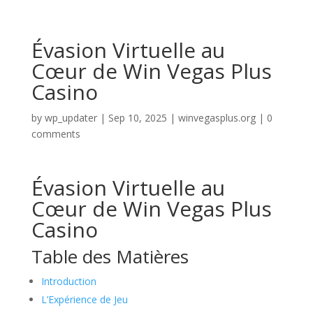
Évasion Virtuelle au
Cœur de Win Vegas Plus
Casino
by
wp_updater
|
Sep 10, 2025
|
winvegasplus.org
|
0
comments
Évasion Virtuelle au
Cœur de Win Vegas Plus
Casino
Table des Matières
Introduction
L’Expérience de Jeu