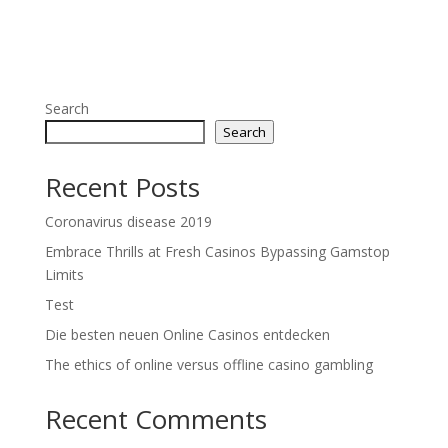
Search
Search
Recent Posts
Coronavirus disease 2019
Embrace Thrills at Fresh Casinos Bypassing Gamstop
Limits
Test
Die besten neuen Online Casinos entdecken
The ethics of online versus offline casino gambling
Recent Comments