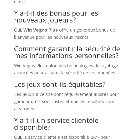
direct.
Y a-t-il des bonus pour les
nouveaux joueurs?
Oui,
Win Vegas Plus
offre un généreux bonus de
bienvenue pour les nouveaux inscrits.
Comment garantir la sécurité de
mes informations personnelles?
Win Vegas Plus utilise des technologies de cryptage
avancées pour assurer la sécurité de vos données.
Les jeux sont-ils équitables?
Les jeux sur ce site sont régulièrement audités pour
garantir qu’ils sont justes et que les résultats sont
aléatoires.
Y a-t-il un service clientèle
disponible?
Oui, le service clientèle est disponible 24/7 pour