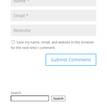
Save my name, email, and website in this browser
for the next time I comment.
Search
Search