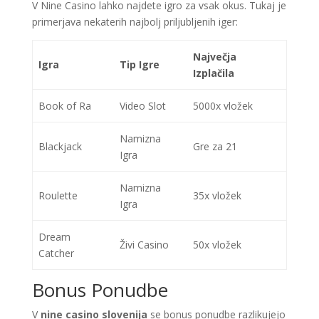
V Nine Casino lahko najdete igro za vsak okus. Tukaj je
primerjava nekaterih najbolj priljubljenih iger:
Največja
Igra
Tip Igre
Izplačila
Book of Ra
Video Slot
5000x vložek
Namizna
Blackjack
Gre za 21
Igra
Namizna
Roulette
35x vložek
Igra
Dream
Živi Casino
50x vložek
Catcher
Bonus Ponudbe
V
nine casino slovenija
se bonus ponudbe razlikujejo