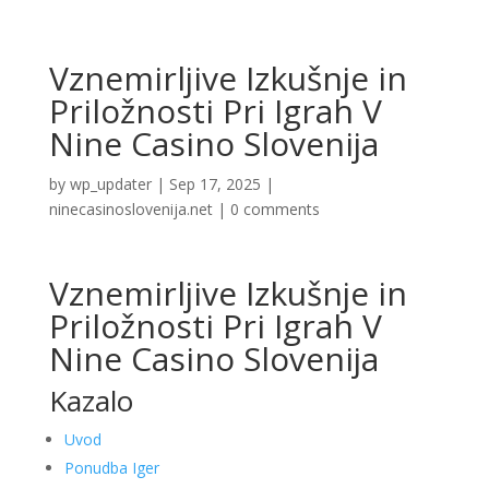
Vznemirljive Izkušnje in
Priložnosti Pri Igrah V
Nine Casino Slovenija
by
wp_updater
|
Sep 17, 2025
|
ninecasinoslovenija.net
|
0 comments
Vznemirljive Izkušnje in
Priložnosti Pri Igrah V
Nine Casino Slovenija
Kazalo
Uvod
Ponudba Iger