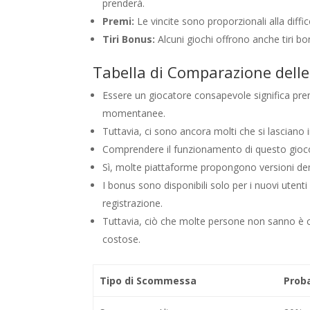
prenderà.
Premi:
Le vincite sono proporzionali alla diff
Tiri Bonus:
Alcuni giochi offrono anche tiri bo
Tabella di Comparazione del
Essere un giocatore consapevole significa pre
momentanee.
Tuttavia, ci sono ancora molti che si lasciano 
Comprendere il funzionamento di questo gioco p
Sì, molte piattaforme propongono versioni dem
I bonus sono disponibili solo per i nuovi utent
registrazione.
Tuttavia, ciò che molte persone non sanno è ch
costose.
Tipo di Scommessa
Proba