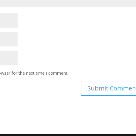
owser for the next time I comment.