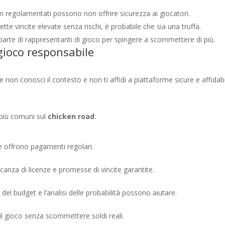
on regolamentati possono non offrire sicurezza ai giocatori.
te vincite elevate senza rischi, è probabile che sia una truffa.
parte di rappresentanti di gioco per spingere a scommettere di più.
gioco responsabile
e non conosci il contesto e non ti affidi a piattaforme sicure e affidabil
più comuni sul
chicken road
:
he offrono pagamenti regolari.
anza di licenze e promesse di vincite garantite.
 del budget e l’analisi delle probabilità possono aiutare.
il gioco senza scommettere soldi reali.