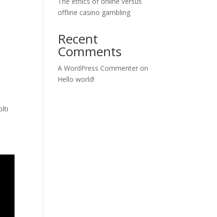
The ethics of online versus
offline casino gambling
Recent
Comments
A WordPress Commenter
on
Hello world!
lti
i