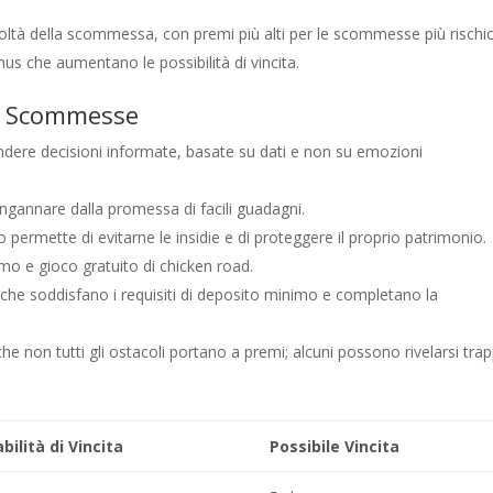
icoltà della scommessa, con premi più alti per le scommesse più rischi
nus che aumentano le possibilità di vincita.
le Scommesse
ndere decisioni informate, basate su dati e non su emozioni
ingannare dalla promessa di facili guadagni.
ermette di evitarne le insidie e di proteggere il proprio patrimonio.
o e gioco gratuito di chicken road.
i che soddisfano i requisiti di deposito minimo e completano la
e non tutti gli ostacoli portano a premi; alcuni possono rivelarsi tra
bilità di Vincita
Possibile Vincita