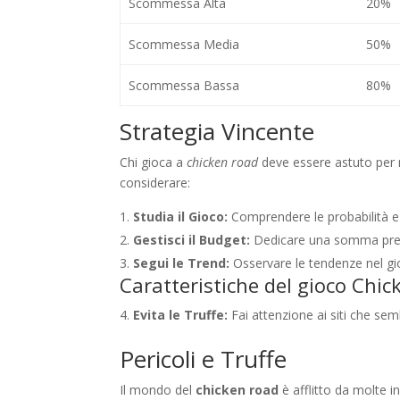
Scommessa Alta
20%
Scommessa Media
50%
Scommessa Bassa
80%
Strategia Vincente
Chi gioca a
chicken road
deve essere astuto per m
considerare:
Studia il Gioco:
Comprendere le probabilità e l
Gestisci il Budget:
Dedicare una somma presta
Segui le Trend:
Osservare le tendenze nel gio
Caratteristiche del gioco Chi
Evita le Truffe:
Fai attenzione ai siti che se
Pericoli e Truffe
Il mondo del
chicken road
è afflitto da molte in