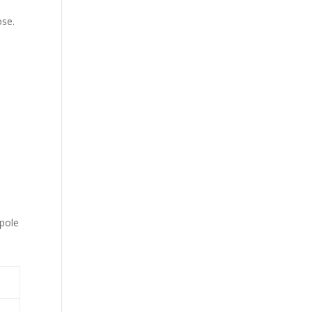
ose.
ppole