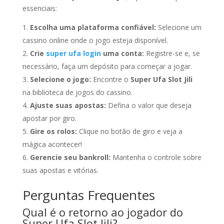
essenciais:
Escolha uma plataforma confiável:
Selecione um
cassino online onde o jogo esteja disponível.
Crie
super ufa login
uma conta:
Registre-se e, se
necessário, faça um depósito para começar a jogar.
Selecione o jogo:
Encontre o
Super Ufa Slot Jili
na biblioteca de jogos do cassino.
Ajuste suas apostas:
Defina o valor que deseja
apostar por giro.
Gire os rolos:
Clique no botão de giro e veja a
mágica acontecer!
Gerencie seu bankroll:
Mantenha o controle sobre
suas apostas e vitórias.
Perguntas Frequentes
Qual é o retorno ao jogador do
Super Ufa Slot Jili?