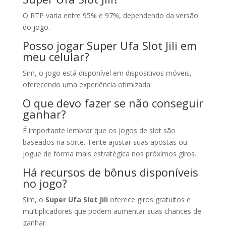
O RTP varia entre 95% e 97%, dependendo da versão
do jogo.
Posso jogar Super Ufa Slot Jili em
meu celular?
Sim, o jogo está disponível em dispositivos móveis,
oferecendo uma experiência otimizada.
O que devo fazer se não conseguir
ganhar?
É importante lembrar que os jogos de slot são
baseados na sorte. Tente ajustar suas apostas ou
jogue de forma mais estratégica nos próximos giros.
Há recursos de bônus disponíveis
no jogo?
Sim, o
Super Ufa Slot Jili
oferece giros gratuitos e
multiplicadores que podem aumentar suas chances de
ganhar.