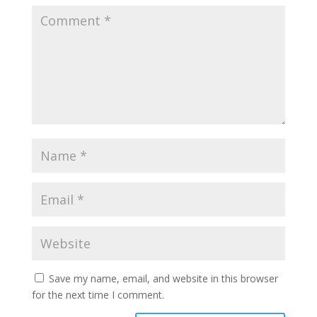
Save my name, email, and website in this browser
for the next time I comment.