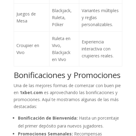
Blackjack,
Variantes múltiples
Juegos de
Ruleta,
y reglas
Mesa
Póker
personalizables.
Ruleta en
Experiencia
Croupier en
Vivo,
interactiva con
Vivo
Blackjack
crupieres reales.
en Vivo
Bonificaciones y Promociones
Una de las mejores formas de comenzar con buen pie
en
1xbet.com
es aprovechando las bonificaciones y
promociones. Aquí te mostramos algunas de las más
destacadas:
Bonificación de Bienvenida:
Hasta un porcentaje
del primer depósito para nuevos jugadores.
Promociones Semanales:
Recompensas