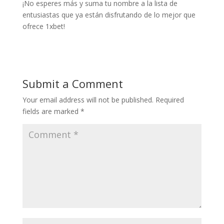
¡No esperes más y suma tu nombre a la lista de
entusiastas que ya están disfrutando de lo mejor que
ofrece 1xbet!
Submit a Comment
Your email address will not be published.
Required
fields are marked
*