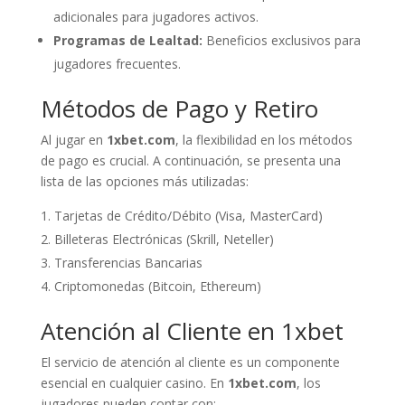
adicionales para jugadores activos.
Programas de Lealtad:
Beneficios exclusivos para
jugadores frecuentes.
Métodos de Pago y Retiro
Al jugar en
1xbet.com
, la flexibilidad en los métodos
de pago es crucial. A continuación, se presenta una
lista de las opciones más utilizadas:
Tarjetas de Crédito/Débito (Visa, MasterCard)
Billeteras Electrónicas (Skrill, Neteller)
Transferencias Bancarias
Criptomonedas (Bitcoin, Ethereum)
Atención al Cliente en 1xbet
El servicio de atención al cliente es un componente
esencial en cualquier casino. En
1xbet.com
, los
jugadores pueden contar con: