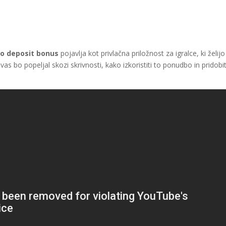
no deposit bonus
pojavlja kot privlačna priložnost za igralce, ki želijo
vas bo popeljal skozi skrivnosti, kako izkoristiti to ponudbo in pridobit