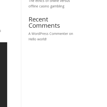
The ethics of online versus
offline casino gambling
Recent
Comments
i
A WordPress Commenter
on
Hello world!