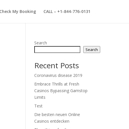
Check My Booking
CALL – +1-844-776-0131
Search
Search
Recent Posts
Coronavirus disease 2019
Embrace Thrills at Fresh
Casinos Bypassing Gamstop
Limits
Test
Die besten neuen Online
Casinos entdecken