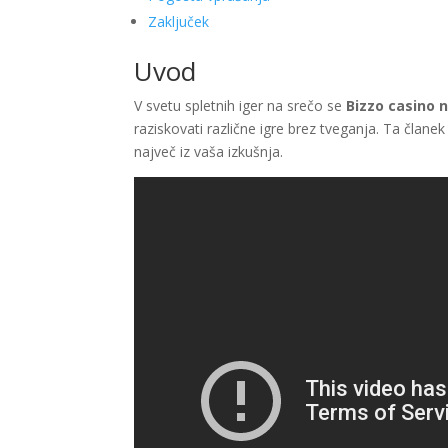
Zaključek
Uvod
V svetu spletnih iger na srečo se
Bizzo casino 
raziskovati različne igre brez tveganja. Ta članek 
največ iz vaša izkušnja.