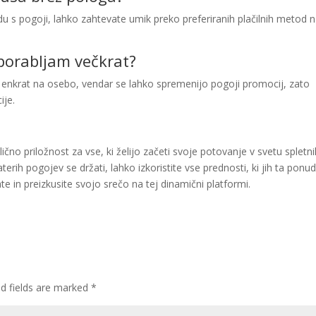
du s pogoji, lahko zahtevate umik preko preferiranih plačilnih metod 
porabljam večkrat?
enkrat na osebo, vendar se lahko spremenijo pogoji promocij, zato
ije.
ično priložnost za vse, ki želijo začeti svoje potovanje v svetu spletn
erih pogojev se držati, lahko izkoristite vse prednosti, ki jih ta ponu
ate in preizkusite svojo srečo na tej dinamični platformi.
ed fields are marked
*