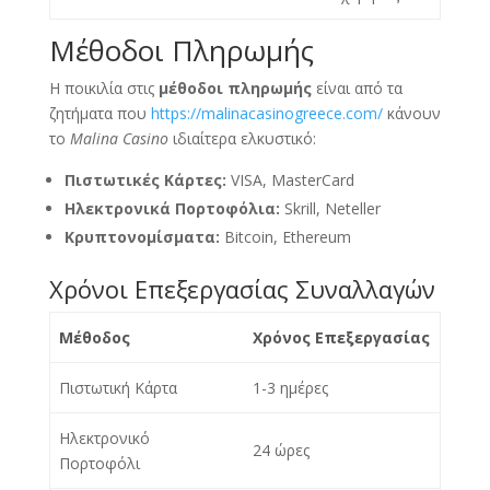
Μέθοδοι Πληρωμής
Η ποικιλία στις
μέθοδοι πληρωμής
είναι από τα
ζητήματα που
https://malinacasinogreece.com/
κάνουν
το
Malina Casino
ιδιαίτερα ελκυστικό:
Πιστωτικές Κάρτες:
VISA, MasterCard
Ηλεκτρονικά Πορτοφόλια:
Skrill, Neteller
Κρυπτονομίσματα:
Bitcoin, Ethereum
Χρόνοι Επεξεργασίας Συναλλαγών
Μέθοδος
Χρόνος Επεξεργασίας
Πιστωτική Κάρτα
1-3 ημέρες
Ηλεκτρονικό
24 ώρες
Πορτοφόλι