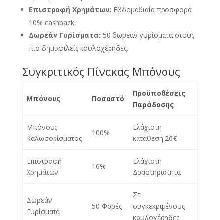
Επιστροφή Χρημάτων:
Εβδομαδιαία προσφορά
10% cashback.
Δωρεάν Γυρίσματα:
50 δωρεάν γυρίσματα στους
πιο δημοφιλείς κουλοχέρηδες.
Συγκριτικός Πίνακας Μπόνους
Προϋποθέσεις
Μπόνους
Ποσοστό
Παράδοσης
Μπόνους
Ελάχιστη
100%
Καλωσορίσματος
κατάθεση 20€
Επιστροφή
Ελάχιστη
10%
Χρημάτων
Δραστηριότητα
Σε
Δωρεάν
50 Φορές
συγκεκριμένους
Γυρίσματα
κουλοχέρηδες