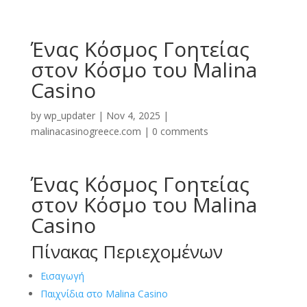
Ένας Κόσμος Γοητείας
στον Κόσμο του Malina
Casino
by
wp_updater
|
Nov 4, 2025
|
malinacasinogreece.com
|
0 comments
Ένας Κόσμος Γοητείας
στον Κόσμο του Malina
Casino
Πίνακας Περιεχομένων
Εισαγωγή
Παιχνίδια στο Malina Casino