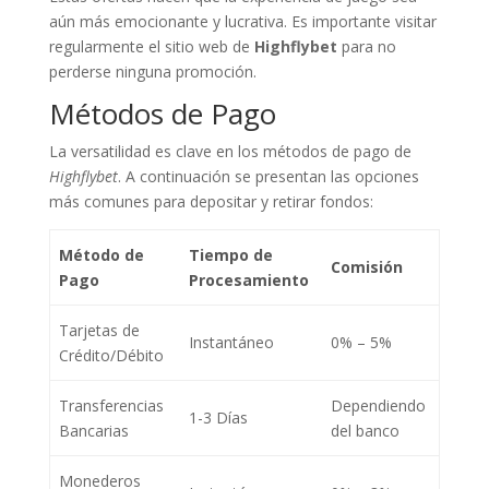
aún más emocionante y lucrativa. Es importante visitar
regularmente el sitio web de
Highflybet
para no
perderse ninguna promoción.
Métodos de Pago
La versatilidad es clave en los métodos de pago de
Highflybet
. A continuación se presentan las opciones
más comunes para depositar y retirar fondos:
Método de
Tiempo de
Comisión
Pago
Procesamiento
Tarjetas de
Instantáneo
0% – 5%
Crédito/Débito
Transferencias
Dependiendo
1-3 Días
Bancarias
del banco
Monederos