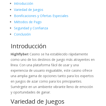
Introducción
Variedad de Juegos
Bonificaciones y Ofertas Especiales
Métodos de Pago
Seguridad y Confianza
Conclusión
Introducción
Highflybet
Casino se ha establecido rápidamente
como uno de los destinos de juego más atrayentes en
línea. Con una plataforma fácil de usar y una
experiencia de usuario inigualable, este casino ofrece
una amplia gama de opciones tanto para los expertos
en juegos de azar como para los principiantes.
Sumérgete en un ambiente vibrante lleno de emoción
y oportunidades de ganar.
Variedad de Juegos