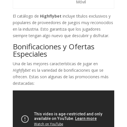
Móvil
El catálogo de
Highflybet
incluye títulos exclusivos y
populares de proveedores de juegos muy reconocidos
en la industria. Esto garantiza que los jugadores
siempre tengan algo nuevo que descubrir y disfrutar.
Bonificaciones y Ofertas
Especiales
Una de las mejores características de jugar en
Highflybet
es la variedad de bonificaciones que se
ofrecen. Estas son algunas de las promociones más
destacadas: