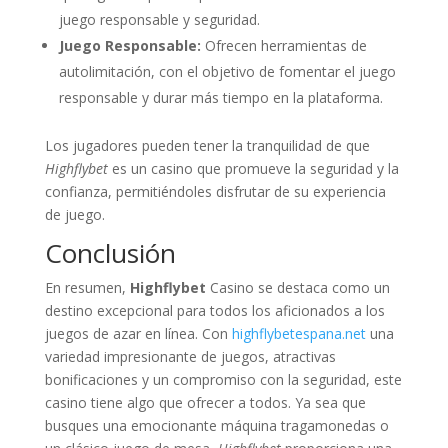
juego responsable y seguridad.
Juego Responsable:
Ofrecen herramientas de
autolimitación, con el objetivo de fomentar el juego
responsable y durar más tiempo en la plataforma.
Los jugadores pueden tener la tranquilidad de que
Highflybet
es un casino que promueve la seguridad y la
confianza, permitiéndoles disfrutar de su experiencia
de juego.
Conclusión
En resumen,
Highflybet
Casino se destaca como un
destino excepcional para todos los aficionados a los
juegos de azar en línea. Con
highflybetespana.net
una
variedad impresionante de juegos, atractivas
bonificaciones y un compromiso con la seguridad, este
casino tiene algo que ofrecer a todos. Ya sea que
busques una emocionante máquina tragamonedas o