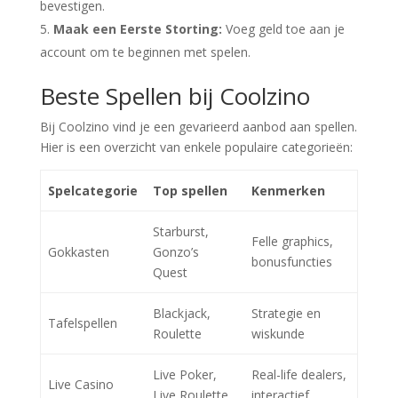
bevestigen.
Maak een Eerste Storting:
Voeg geld toe aan je
account om te beginnen met spelen.
Beste Spellen bij Coolzino
Bij Coolzino vind je een gevarieerd aanbod aan spellen.
Hier is een overzicht van enkele populaire categorieën:
Spelcategorie
Top spellen
Kenmerken
Starburst,
Felle graphics,
Gokkasten
Gonzo’s
bonusfuncties
Quest
Blackjack,
Strategie en
Tafelspellen
Roulette
wiskunde
Live Poker,
Real-life dealers,
Live Casino
Live Roulette
interactief