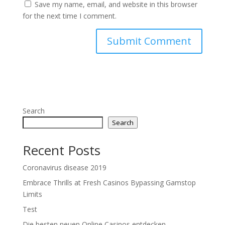
Save my name, email, and website in this browser
for the next time I comment.
Search
Search
Recent Posts
Coronavirus disease 2019
Embrace Thrills at Fresh Casinos Bypassing Gamstop
Limits
Test
Die besten neuen Online Casinos entdecken