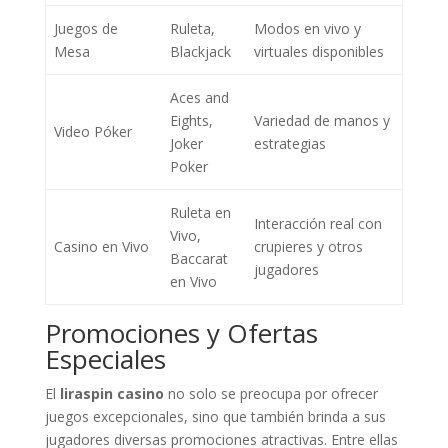
Juegos de
Ruleta,
Modos en vivo y
Mesa
Blackjack
virtuales disponibles
Aces and
Eights,
Variedad de manos y
Video Póker
Joker
estrategias
Poker
Ruleta en
Interacción real con
Vivo,
Casino en Vivo
crupieres y otros
Baccarat
jugadores
en Vivo
Promociones y Ofertas
Especiales
El
liraspin casino
no solo se preocupa por ofrecer
juegos excepcionales, sino que también brinda a sus
jugadores diversas promociones atractivas. Entre ellas