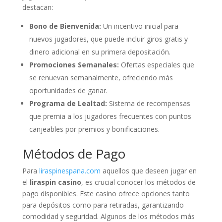
destacan:
Bono de Bienvenida:
Un incentivo inicial para
nuevos jugadores, que puede incluir giros gratis y
dinero adicional en su primera depositación.
Promociones Semanales:
Ofertas especiales que
se renuevan semanalmente, ofreciendo más
oportunidades de ganar.
Programa de Lealtad:
Sistema de recompensas
que premia a los jugadores frecuentes con puntos
canjeables por premios y bonificaciones.
Métodos de Pago
Para
liraspinespana.com
aquellos que deseen jugar en
el
liraspin casino
, es crucial conocer los métodos de
pago disponibles. Este casino ofrece opciones tanto
para depósitos como para retiradas, garantizando
comodidad y seguridad. Algunos de los métodos más