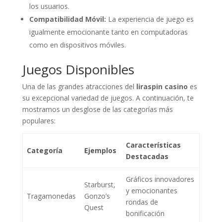
los usuarios.
Compatibilidad Móvil:
La experiencia de juego es
igualmente emocionante tanto en computadoras
como en dispositivos móviles.
Juegos Disponibles
Una de las grandes atracciones del
liraspin casino
es
su excepcional variedad de juegos. A continuación, te
mostramos un desglose de las categorías más
populares:
Características
Categoría
Ejemplos
Destacadas
Gráficos innovadores
Starburst,
y emocionantes
Tragamonedas
Gonzo’s
rondas de
Quest
bonificación