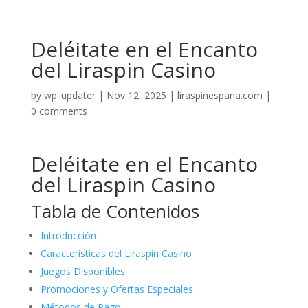
Deléitate en el Encanto
del Liraspin Casino
by
wp_updater
|
Nov 12, 2025
|
liraspinespana.com
|
0 comments
Deléitate en el Encanto
del Liraspin Casino
Tabla de Contenidos
Introducción
Características del Liraspin Casino
Juegos Disponibles
Promociones y Ofertas Especiales
Métodos de Pago