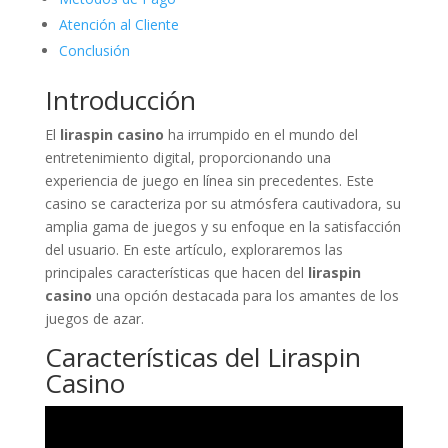
Atención al Cliente
Conclusión
Introducción
El
liraspin casino
ha irrumpido en el mundo del
entretenimiento digital, proporcionando una
experiencia de juego en línea sin precedentes. Este
casino se caracteriza por su atmósfera cautivadora, su
amplia gama de juegos y su enfoque en la satisfacción
del usuario. En este artículo, exploraremos las
principales características que hacen del
liraspin
casino
una opción destacada para los amantes de los
juegos de azar.
Características del Liraspin
Casino