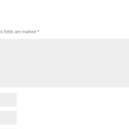
ed fields are marked
*