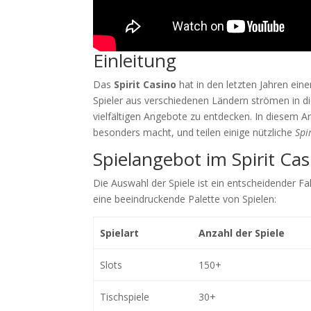
Einleitung
Das
Spirit Casino
hat in den letzten Jahren ei
Spieler aus verschiedenen Ländern strömen in die
vielfältigen Angebote zu entdecken. In diesem Art
besonders macht, und teilen einige nützliche
Spi
Spielangebot im Spirit Cas
Die Auswahl der Spiele ist ein entscheidender Fa
eine beeindruckende Palette von Spielen:
Spielart
Anzahl der Spiele
Slots
150+
Tischspiele
30+