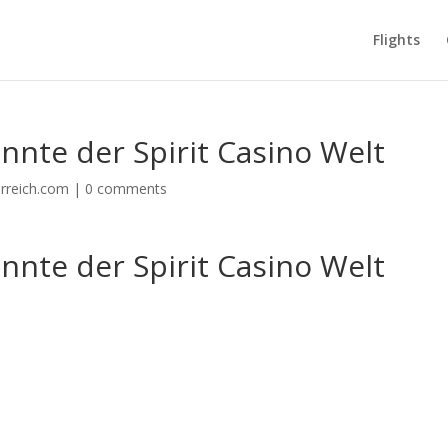
Flights
nte der Spirit Casino Welt
erreich.com
|
0 comments
nte der Spirit Casino Welt