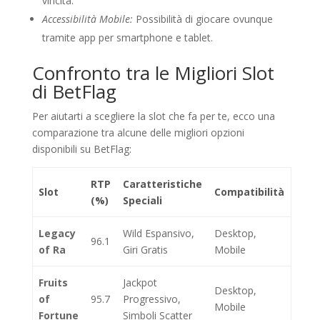
vincita.
Accessibilità Mobile:
Possibilità di giocare ovunque
tramite app per smartphone e tablet.
Confronto tra le Migliori Slot
di BetFlag
Per aiutarti a scegliere la slot che fa per te, ecco una
comparazione tra alcune delle migliori opzioni
disponibili su BetFlag:
RTP
Caratteristiche
Slot
Compatibilità
(%)
Speciali
Legacy
Wild Espansivo,
Desktop,
96.1
of Ra
Giri Gratis
Mobile
Fruits
Jackpot
Desktop,
of
95.7
Progressivo,
Mobile
Fortune
Simboli Scatter