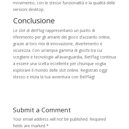
movimento, con le stesse funzionalità e la qualità delle
versioni desktop.
Conclusione
Le
slot di BetFlag
rappresentano un punto di
riferimento per gli amanti del gioco d’azzardo online,
grazie al loro mix di innovazione, divertimento e
sicurezza. Con un’ampia gamma di giochi tra cui
scegliere e tecnologie all’avanguardia, BetFlag continua
a essere una scelta eccellente per chiunque voglia
esplorare il mondo delle slot online. Registrati oggi
stesso e inizia la tua avventura con BetFlag!
Submit a Comment
Your email address will not be published.
Required
fields are marked
*