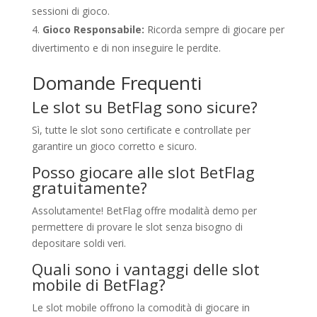
sessioni di gioco.
Gioco Responsabile:
Ricorda sempre di giocare per
divertimento e di non inseguire le perdite.
Domande Frequenti
Le slot su BetFlag sono sicure?
Sì, tutte le slot sono certificate e controllate per
garantire un gioco corretto e sicuro.
Posso giocare alle slot BetFlag
gratuitamente?
Assolutamente! BetFlag offre modalità demo per
permettere di provare le slot senza bisogno di
depositare soldi veri.
Quali sono i vantaggi delle slot
mobile di BetFlag?
Le slot mobile offrono la comodità di giocare in