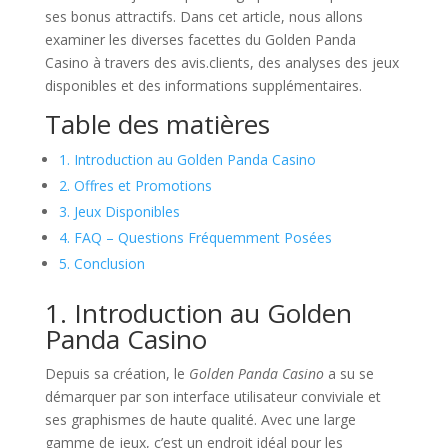
ses bonus attractifs. Dans cet article, nous allons
examiner les diverses facettes du Golden Panda
Casino à travers des avis.clients, des analyses des jeux
disponibles et des informations supplémentaires.
Table des matières
1. Introduction au Golden Panda Casino
2. Offres et Promotions
3. Jeux Disponibles
4. FAQ – Questions Fréquemment Posées
5. Conclusion
1. Introduction au Golden
Panda Casino
Depuis sa création, le
Golden Panda Casino
a su se
démarquer par son interface utilisateur conviviale et
ses graphismes de haute qualité. Avec une large
gamme de jeux, c’est un endroit idéal pour les