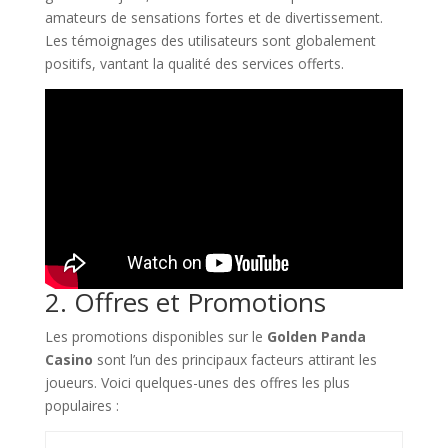
amateurs de sensations fortes et de divertissement.
Les témoignages des utilisateurs sont globalement
positifs, vantant la qualité des services offerts.
2. Offres et Promotions
Les promotions disponibles sur le
Golden Panda
Casino
sont l’un des principaux facteurs attirant les
joueurs. Voici quelques-unes des offres les plus
populaires :