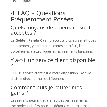
Écologiques
4. FAQ – Questions
Fréquemment Posées
Quels moyens de paiement sont
acceptés ?
Le
Golden Panda Casino
accepte plusieurs méthodes
de paiement, y compris les cartes de crédit, les
portefeuilles électroniques et les virements bancaires.
Y a-t-il un service client disponible
?
Oui, un service client est à votre disposition 24/7 via
chat en direct, e-mail ou téléphone.
Comment puis-je retirer mes
gains ?
Les retraits peuvent être effectués par les mêmes
méthodes utilisées pour les dépôts, et le traitement