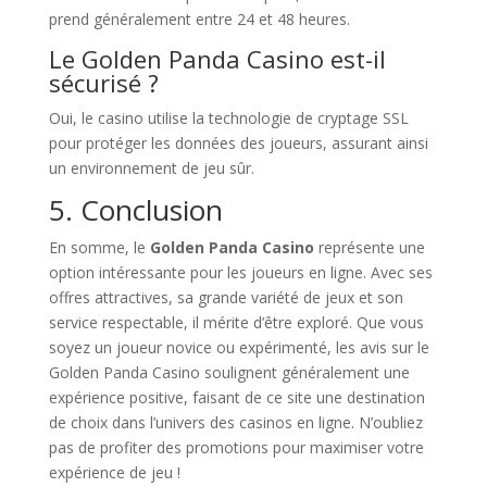
prend généralement entre 24 et 48 heures.
Le Golden Panda Casino est-il
sécurisé ?
Oui, le casino utilise la technologie de cryptage SSL
pour protéger les données des joueurs, assurant ainsi
un environnement de jeu sûr.
5. Conclusion
En somme, le
Golden Panda Casino
représente une
option intéressante pour les joueurs en ligne. Avec ses
offres attractives, sa grande variété de jeux et son
service respectable, il mérite d’être exploré. Que vous
soyez un joueur novice ou expérimenté, les avis sur le
Golden Panda Casino soulignent généralement une
expérience positive, faisant de ce site une destination
de choix dans l’univers des casinos en ligne. N’oubliez
pas de profiter des promotions pour maximiser votre
expérience de jeu !