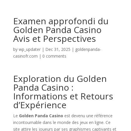
Examen approfondi du
Golden Panda Casino
Avis et Perspectives
by
wp_updater
|
Dec 31, 2025
|
goldenpanda-
casinofr.com
|
0 comments
Exploration du Golden
Panda Casino :
Informations et Retours
d’Expérience
Le
Golden Panda Casino
est devenu une référence
incontournable dans le monde des jeux en ligne. Ce
site attire les joueurs par ses graphismes captivants et