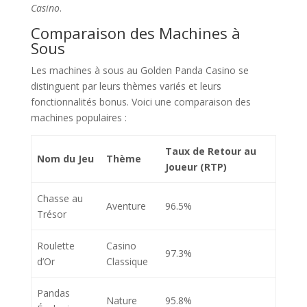
Casino
.
Comparaison des Machines à
Sous
Les machines à sous au Golden Panda Casino se
distinguent par leurs thèmes variés et leurs
fonctionnalités bonus. Voici une comparaison des
machines populaires :
Taux de Retour au
Nom du Jeu
Thème
Joueur (RTP)
Chasse au
Aventure
96.5%
Trésor
Roulette
Casino
97.3%
d’Or
Classique
Pandas
Nature
95.8%