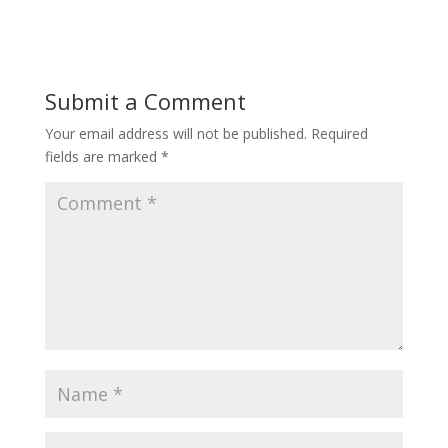
Submit a Comment
Your email address will not be published.
Required
fields are marked
*