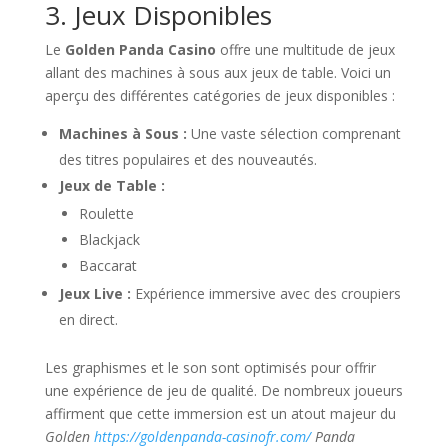
3. Jeux Disponibles
Le
Golden Panda Casino
offre une multitude de jeux
allant des machines à sous aux jeux de table. Voici un
aperçu des différentes catégories de jeux disponibles :
Machines à Sous :
Une vaste sélection comprenant
des titres populaires et des nouveautés.
Jeux de Table :
Roulette
Blackjack
Baccarat
Jeux Live :
Expérience immersive avec des croupiers
en direct.
Les graphismes et le son sont optimisés pour offrir
une expérience de jeu de qualité. De nombreux joueurs
affirment que cette immersion est un atout majeur du
Golden
https://goldenpanda-casinofr.com/
Panda