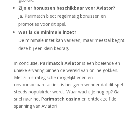
Zijn er bonussen beschikbaar voor Aviator?
Ja, Parimatch biedt regelmatig bonussen en
promoties voor dit spel.
Wat is de minimale inzet?
De minimale inzet kan variëren, maar meestal begint
deze bij een klein bedrag.
In conclusie,
Parimatch Aviator
is een boeiende en
unieke ervaring binnen de wereld van online gokken.
Met zijn strategische mogelijkheden en
onvoorspelbare acties, is het geen wonder dat dit spel
steeds populairder wordt. Waar wacht je nog op? Ga
snel naar het
Parimatch casino
en ontdek zelf de
spanning van Aviator!