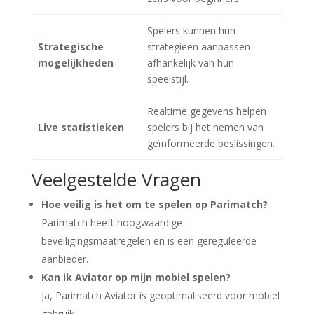
Spelers kunnen hun
Strategische
strategieën aanpassen
mogelijkheden
afhankelijk van hun
speelstijl.
Realtime gegevens helpen
Live statistieken
spelers bij het nemen van
geïnformeerde beslissingen.
Veelgestelde Vragen
Hoe veilig is het om te spelen op Parimatch?
Parimatch heeft hoogwaardige
beveiligingsmaatregelen en is een gereguleerde
aanbieder.
Kan ik Aviator op mijn mobiel spelen?
Ja, Parimatch Aviator is geoptimaliseerd voor mobiel
gebruik.