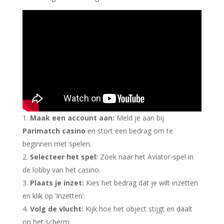
Maak een account aan:
Meld je aan bij
Parimatch casino
en stort een bedrag om te
beginnen met spelen.
Selecteer het spel:
Zoek naar het Aviator-spel in
de lobby van het casino.
Plaats je inzet:
Kies het bedrag dat je wilt inzetten
en klik op ‘Inzetten’.
Volg de vlucht:
Kijk hoe het object stijgt en daalt
op het scherm.