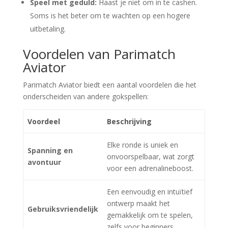
Speel met geduld:
Haast je niet om in te cashen.
Soms is het beter om te wachten op een hogere
uitbetaling.
Voordelen van Parimatch
Aviator
Parimatch Aviator biedt een aantal voordelen die het
onderscheiden van andere gokspellen:
Voordeel
Beschrijving
Elke ronde is uniek en
Spanning en
onvoorspelbaar, wat zorgt
avontuur
voor een adrenalineboost.
Een eenvoudig en intuïtief
ontwerp maakt het
Gebruiksvriendelijk
gemakkelijk om te spelen,
zelfs voor beginners.