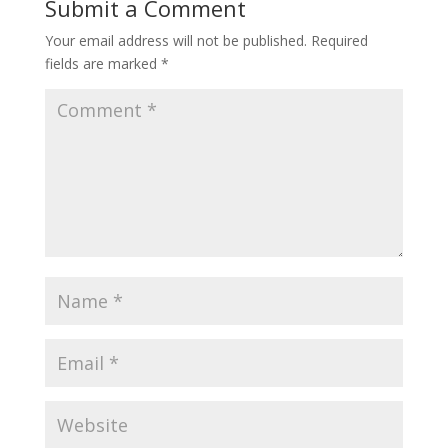
Submit a Comment
Your email address will not be published.
Required
fields are marked
*