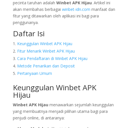
pecinta taruhan adalah
Winbet APK Hijau
. Artikel ini
akan membahas berbagai
winbet-idn.com
manfaat dan
fitur yang ditawarkan oleh aplikasi ini bagi para
penggunanya.
Daftar Isi
Keunggulan Winbet APK Hijau
Fitur Menarik Winbet APK Hijau
Cara Pendaftaran di Winbet APK Hijau
Metode Penarikan dan Deposit
Pertanyaan Umum
Keunggulan Winbet APK
Hijau
Winbet APK Hijau
menawarkan sejumlah keunggulan
yang membuatnya menjadi pilihan utama bagi para
penjudi online, di antaranya: