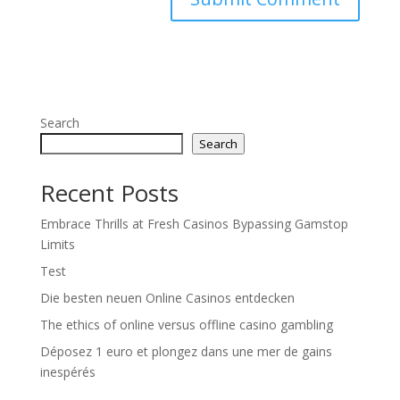
Search
Search
Recent Posts
Embrace Thrills at Fresh Casinos Bypassing Gamstop
Limits
Test
Die besten neuen Online Casinos entdecken
The ethics of online versus offline casino gambling
Déposez 1 euro et plongez dans une mer de gains
inespérés