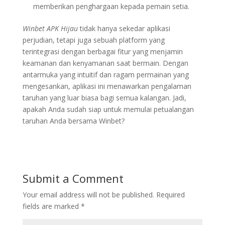
memberikan penghargaan kepada pemain setia.
Winbet APK Hijau
tidak hanya sekedar aplikasi
perjudian, tetapi juga sebuah platform yang
terintegrasi dengan berbagai fitur yang menjamin
keamanan dan kenyamanan saat bermain. Dengan
antarmuka yang intuitif dan ragam permainan yang
mengesankan, aplikasi ini menawarkan pengalaman
taruhan yang luar biasa bagi semua kalangan. Jadi,
apakah Anda sudah siap untuk memulai petualangan
taruhan Anda bersama Winbet?
Submit a Comment
Your email address will not be published.
Required
fields are marked
*