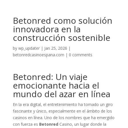
Betonred como solución
innovadora en la
construcción sostenible
by
wp_updater
|
Jan 25, 2026
|
betonredcasinoespana.com
|
0 comments
Betonred: Un viaje
emocionante hacia el
mundo del azar en línea
En la era digital, el entretenimiento ha tomado un giro
fascinante y único, especialmente en el ámbito de los
casinos en línea. Uno de los nombres que ha emergido
con fuerza es
Betonred
Casino, un lugar donde la