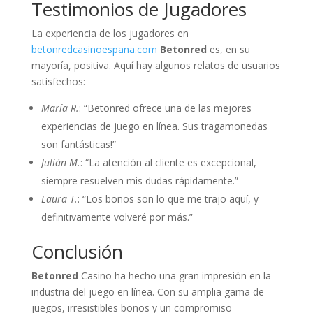
Testimonios de Jugadores
La experiencia de los jugadores en
betonredcasinoespana.com
Betonred
es, en su
mayoría, positiva. Aquí hay algunos relatos de usuarios
satisfechos:
María R.
: “Betonred ofrece una de las mejores
experiencias de juego en línea. Sus tragamonedas
son fantásticas!”
Julián M.
: “La atención al cliente es excepcional,
siempre resuelven mis dudas rápidamente.”
Laura T.
: “Los bonos son lo que me trajo aquí, y
definitivamente volveré por más.”
Conclusión
Betonred
Casino ha hecho una gran impresión en la
industria del juego en línea. Con su amplia gama de
juegos, irresistibles bonos y un compromiso