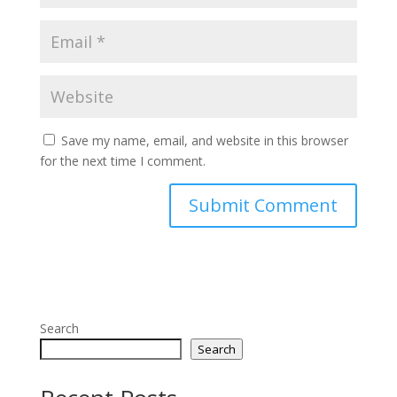
Save my name, email, and website in this browser
for the next time I comment.
Search
Search