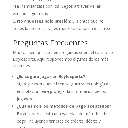
real, familiarízate con los juegos a través de las
versiones gratuitas.
No apuestes bajo presión:
Si sientes que no
tienes la mente clara, es mejor tomarse un descanso.
Preguntas Frecuentes
Muchas personas tienen preguntas sobre el casino de
Boylesports. Aquí respondemos algunas de las más
comunes:
¿Es seguro jugar en Boylesports?
Sí, Boylesports tiene licencia y utiliza tecnología de
encriptación para proteger la información de los
jugadores.
¿Cuáles son los métodos de pago aceptados?
Boylesports acepta una variedad de métodos de
pago, incluyendo tarjetas de crédito, débito y