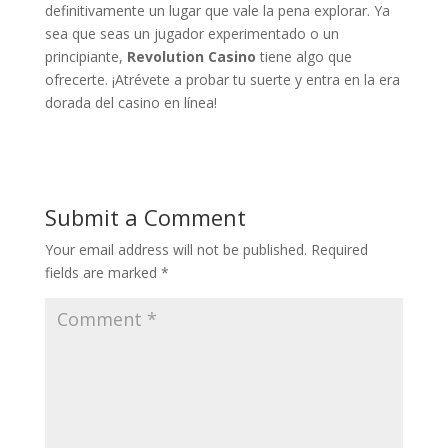
definitivamente un lugar que vale la pena explorar. Ya
sea que seas un jugador experimentado o un
principiante,
Revolution Casino
tiene algo que
ofrecerte. ¡Atrévete a probar tu suerte y entra en la era
dorada del casino en línea!
Submit a Comment
Your email address will not be published.
Required
fields are marked
*