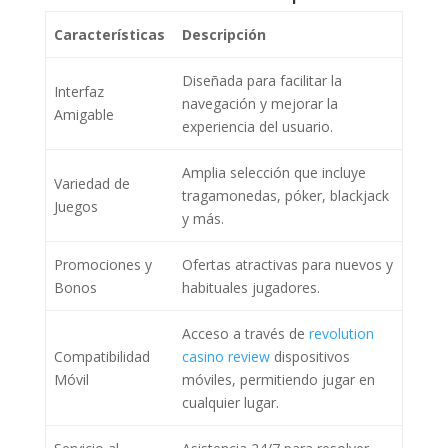
Características
Descripción
Diseñada para facilitar la
Interfaz
navegación y mejorar la
Amigable
experiencia del usuario.
Amplia selección que incluye
Variedad de
tragamonedas, póker, blackjack
Juegos
y más.
Promociones y
Ofertas atractivas para nuevos y
Bonos
habituales jugadores.
Acceso a través de
revolution
Compatibilidad
casino review
dispositivos
Móvil
móviles, permitiendo jugar en
cualquier lugar.