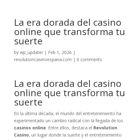
La era dorada del casino
online que transforma tu
suerte
by
wp_updater
|
Feb 1, 2026
|
revolutioncasinoespana.com
|
0 comments
La era dorada del casino
online que transforma tu
suerte
En la última década, el mundo del entretenimiento ha
experimentado un cambio radical con la llegada de los
casinos online
. Entre ellos, destaca el
Revolution
Casino
, un lugar donde la suerte y el entretenimiento