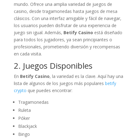
mundo. Ofrece una amplia variedad de juegos de
casino, desde tragamonedas hasta juegos de mesa
clásicos. Con una interfaz amigable y fácil de navegar,
los usuarios pueden disfrutar de una experiencia de
juego sin igual. Además,
Betify Casino
está diseñado
para todos los jugadores, ya sean principiantes o
profesionales, prometiendo diversión y recompensas
en cada visita.
2. Juegos Disponibles
En
Betify Casino
, la variedad es la clave. Aquí hay una
lista de algunos de los juegos más populares
betify
crypto
que puedes encontrar:
Tragamonedas
Ruleta
Póker
Blackjack
Bingo