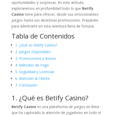
oportunidades y sorpresas. En este artículo,
exploraremos en profundidad todo lo que
Betify
Casino
tiene para ofrecer, desde sus emocionantes
juegos hasta sus atractivas promociones. Prepárate
para adentrarte en esta aventura llena de fortuna.
Tabla de Contenidos
1. ¿Qué es Betify Casino?
2. Juegos Disponibles
3. Promociones y Bonos
4. Métodos de Pago
5. Seguridad y Licencias
6. Atención al Cliente
7. Conclusión
1. ¿Qué es Betify Casino?
Betify Casino
es una plataforma de juegos en línea
que ha capturado la atención de jugadores en todo el