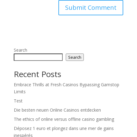
Search
Search
Recent Posts
Embrace Thrills at Fresh Casinos Bypassing Gamstop
Limits
Test
Die besten neuen Online Casinos entdecken
The ethics of online versus offline casino gambling
Déposez 1 euro et plongez dans une mer de gains
inespérés