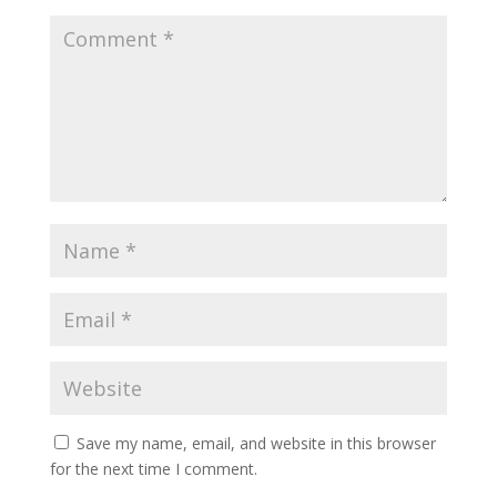
Save my name, email, and website in this browser
for the next time I comment.