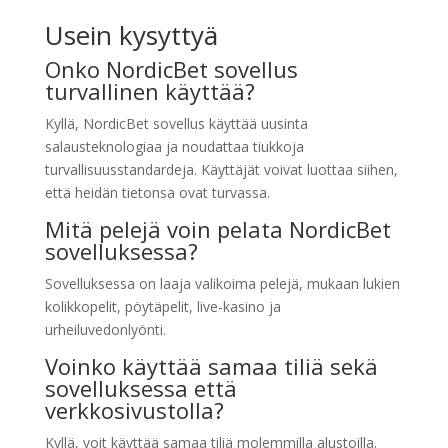
Usein kysyttyä
Onko NordicBet sovellus
turvallinen käyttää?
Kyllä, NordicBet sovellus käyttää uusinta
salausteknologiaa ja noudattaa tiukkoja
turvallisuusstandardeja. Käyttäjät voivat luottaa siihen,
että heidän tietonsa ovat turvassa.
Mitä pelejä voin pelata NordicBet
sovelluksessa?
Sovelluksessa on laaja valikoima pelejä, mukaan lukien
kolikkopelit, pöytäpelit, live-kasino ja
urheiluvedonlyönti.
Voinko käyttää samaa tiliä sekä
sovelluksessa että
verkkosivustolla?
Kyllä, voit käyttää samaa tiliä molemmilla alustoilla.