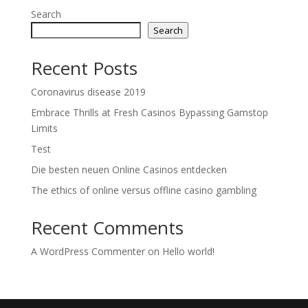
Search
Search
Recent Posts
Coronavirus disease 2019
Embrace Thrills at Fresh Casinos Bypassing Gamstop
Limits
Test
Die besten neuen Online Casinos entdecken
The ethics of online versus offline casino gambling
Recent Comments
A WordPress Commenter
on
Hello world!