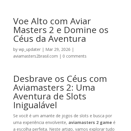
Voe Alto com Aviar
Masters 2 e Domine os
Céus da Aventura
by
wp_updater
|
Mar 29, 2026
|
aviamasters2brasil.com
|
0 comments
Desbrave os Céus com
Aviamasters 2: Uma
Aventura de Slots
Inigualável
Se você é um amante de jogos de slots e busca por
uma experiência envolvente,
aviamasters 2 game
é
a escolha perfeita. Neste artigo, vamos explorar tudo