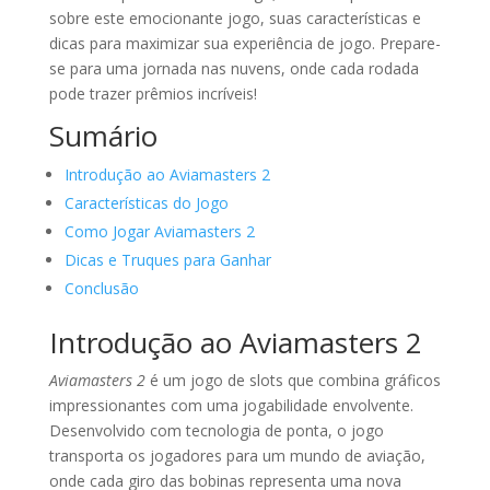
sobre este emocionante jogo, suas características e
dicas para maximizar sua experiência de jogo. Prepare-
se para uma jornada nas nuvens, onde cada rodada
pode trazer prêmios incríveis!
Sumário
Introdução ao Aviamasters 2
Características do Jogo
Como Jogar Aviamasters 2
Dicas e Truques para Ganhar
Conclusão
Introdução ao Aviamasters 2
Aviamasters 2
é um jogo de slots que combina gráficos
impressionantes com uma jogabilidade envolvente.
Desenvolvido com tecnologia de ponta, o jogo
transporta os jogadores para um mundo de aviação,
onde cada giro das bobinas representa uma nova