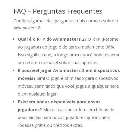
FAQ – Perguntas Frequentes
Confira algumas das perguntas mais comuns sobre o
Aviamasters 2
:
Qual é o RTP do Aviamasters 2?
O RTP (Retorno
ao Jogador) do jogo é de aproximadamente 96%.
Isso significa que, a longo prazo, você pode esperar
um retorno razoável sobre suas apostas.
É possível jogar Aviamasters 2 em dispositivos
móveis?
Sim! O jogo é otimizado para dispositivos
móveis, permitindo que você jogue a qualquer hora
e em qualquer lugar.
Existem bônus disponíveis para novos
jogadores?
Muitos cassinos oferecem bônus de
boas-vindas para novos jogadores que incluem
rodadas grátis ou créditos extras.