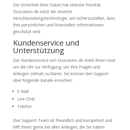
Die Sicherheit Ihrer Daten hat oberste Priorität.
Duxcasino de nutzt die neueste
Verschlüsselungstechnologie, um sicherzustellen, dass
Ihre persönlichen und finanziellen Informationen
geschützt sind.
Kundenservice und
Unterstützung
Der Kundenservice von Duxcasino de steht Ihnen rund
um die Uhr zur Verfügung, um Ihre Fragen und
Anliegen zeitnah zu klären. Sie können den Support
über folgende Kanäle erreichen:
E-Mail
Live-Chat
Telefon
Das Support-Team ist freundlich und kompetent und
hilft Ihnen gerne bei allen Anliegen, die Sie haben