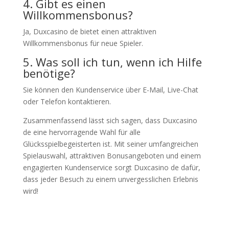
4. Gibt es einen
Willkommensbonus?
Ja, Duxcasino de bietet einen attraktiven
Willkommensbonus für neue Spieler.
5. Was soll ich tun, wenn ich Hilfe
benötige?
Sie können den Kundenservice über E-Mail, Live-Chat
oder Telefon kontaktieren.
Zusammenfassend lässt sich sagen, dass Duxcasino
de eine hervorragende Wahl für alle
Glücksspielbegeisterten ist. Mit seiner umfangreichen
Spielauswahl, attraktiven Bonusangeboten und einem
engagierten Kundenservice sorgt Duxcasino de dafür,
dass jeder Besuch zu einem unvergesslichen Erlebnis
wird!