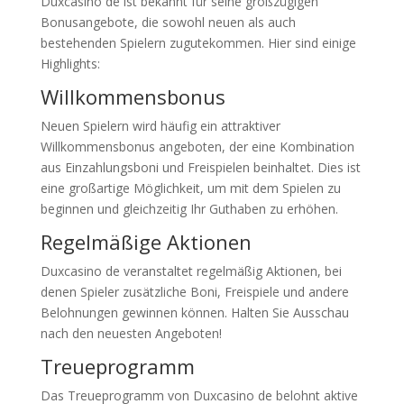
Duxcasino de ist bekannt für seine großzügigen
Bonusangebote, die sowohl neuen als auch
bestehenden Spielern zugutekommen. Hier sind einige
Highlights:
Willkommensbonus
Neuen Spielern wird häufig ein attraktiver
Willkommensbonus angeboten, der eine Kombination
aus Einzahlungsboni und Freispielen beinhaltet. Dies ist
eine großartige Möglichkeit, um mit dem Spielen zu
beginnen und gleichzeitig Ihr Guthaben zu erhöhen.
Regelmäßige Aktionen
Duxcasino de veranstaltet regelmäßig Aktionen, bei
denen Spieler zusätzliche Boni, Freispiele und andere
Belohnungen gewinnen können. Halten Sie Ausschau
nach den neuesten Angeboten!
Treueprogramm
Das Treueprogramm von Duxcasino de belohnt aktive