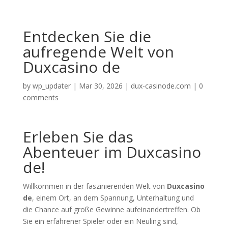
Entdecken Sie die
aufregende Welt von
Duxcasino de
by
wp_updater
|
Mar 30, 2026
|
dux-casinode.com
|
0
comments
Erleben Sie das
Abenteuer im Duxcasino
de!
Willkommen in der faszinierenden Welt von
Duxcasino
de
, einem Ort, an dem Spannung, Unterhaltung und
die Chance auf große Gewinne aufeinandertreffen. Ob
Sie ein erfahrener Spieler oder ein Neuling sind,