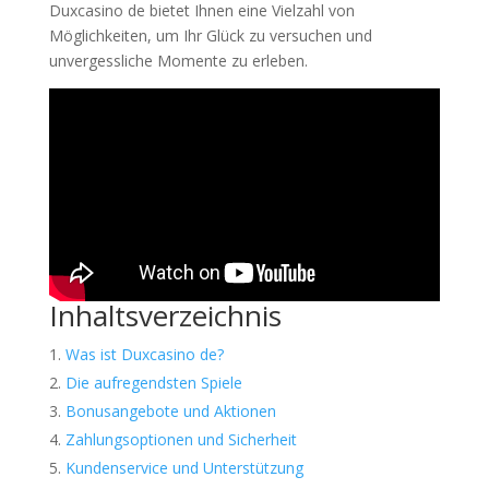
Duxcasino de bietet Ihnen eine Vielzahl von
Möglichkeiten, um Ihr Glück zu versuchen und
unvergessliche Momente zu erleben.
Inhaltsverzeichnis
Was ist Duxcasino de?
Die aufregendsten Spiele
Bonusangebote und Aktionen
Zahlungsoptionen und Sicherheit
Kundenservice und Unterstützung