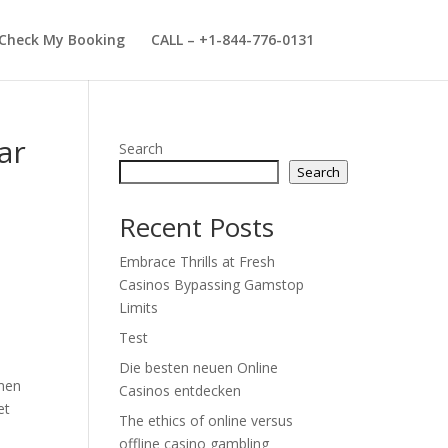
Check My Booking
CALL – +1-844-776-0131
ar
Search
Search
Recent Posts
Embrace Thrills at Fresh
Casinos Bypassing Gamstop
Limits
Test
Die besten neuen Online
emen
Casinos entdecken
et
The ethics of online versus
offline casino gambling