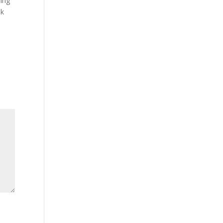
ning
ek