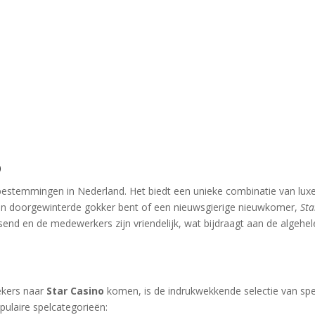
o
estemmingen in Nederland. Het biedt een unieke combinatie van luxe
een doorgewinterde gokker bent of een nieuwsgierige nieuwkomer,
Sta
isend en de medewerkers zijn vriendelijk, wat bijdraagt aan de algehel
ekers naar
Star Casino
komen, is de indrukwekkende selectie van spe
pulaire spelcategorieën: