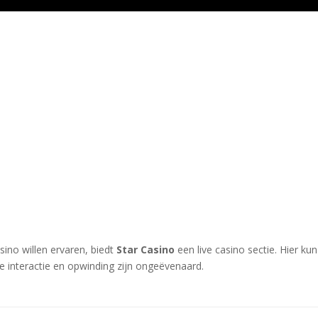
sino willen ervaren, biedt
Star Casino
een live casino sectie. Hier kun
e interactie en opwinding zijn ongeëvenaard.