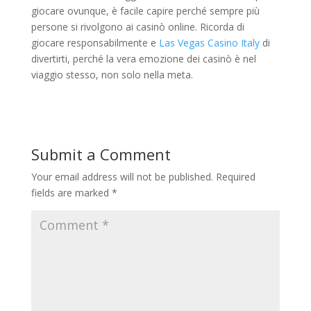
giocare ovunque, è facile capire perché sempre più
persone si rivolgono ai casinò online. Ricorda di
giocare responsabilmente e
Las Vegas Casino Italy
di
divertirti, perché la vera emozione dei casinò è nel
viaggio stesso, non solo nella meta.
Submit a Comment
Your email address will not be published.
Required
fields are marked
*