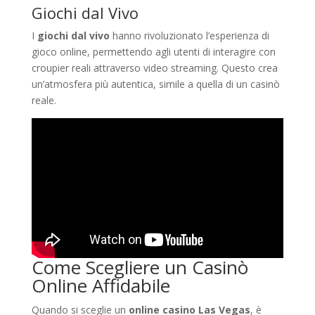
Giochi dal Vivo
I
giochi dal vivo
hanno rivoluzionato l’esperienza di
gioco online, permettendo agli utenti di interagire con
croupier reali attraverso video streaming. Questo crea
un’atmosfera più autentica, simile a quella di un casinò
reale.
Come Scegliere un Casinò
Online Affidabile
Quando si sceglie un
online casino Las Vegas
, è