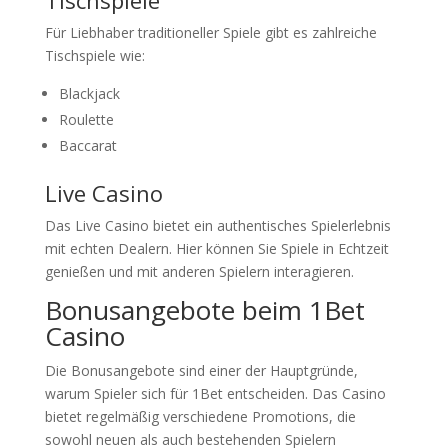
Tischspiele
Für Liebhaber traditioneller Spiele gibt es zahlreiche
Tischspiele wie:
Blackjack
Roulette
Baccarat
Live Casino
Das Live Casino bietet ein authentisches Spielerlebnis
mit echten Dealern. Hier können Sie Spiele in Echtzeit
genießen und mit anderen Spielern interagieren.
Bonusangebote beim 1Bet
Casino
Die Bonusangebote sind einer der Hauptgründe,
warum Spieler sich für 1Bet entscheiden. Das Casino
bietet regelmäßig verschiedene Promotions, die
sowohl neuen als auch bestehenden Spielern