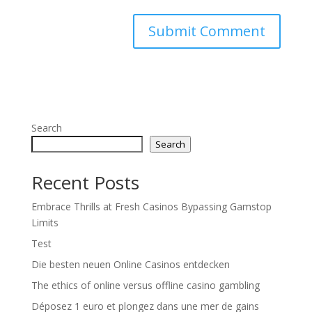
Search
Search
Recent Posts
Embrace Thrills at Fresh Casinos Bypassing Gamstop
Limits
Test
Die besten neuen Online Casinos entdecken
The ethics of online versus offline casino gambling
Déposez 1 euro et plongez dans une mer de gains