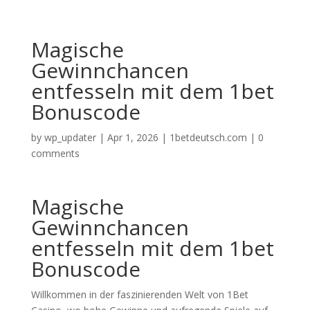
Magische
Gewinnchancen
entfesseln mit dem 1bet
Bonuscode
by
wp_updater
|
Apr 1, 2026
|
1betdeutsch.com
|
0
comments
Magische
Gewinnchancen
entfesseln mit dem 1bet
Bonuscode
Willkommen in der faszinierenden Welt von 1Bet