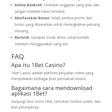
Kelola Bankroll:
Tentukan anggaran yang jelas dan
jangan melebihi batas tersebut.
Manfaatkan Bonus:
Selalu periksa promo dan
bonus yang ditawarkan untuk meningkatkan peluang
menang.
Berlatih:
Gunakan mode demo untuk berlatih
sebelum menggunakan uang asli.
FAQ
Apa itu 1Bet Casino?
1Bet Casino adalah platform perjudian online yang
menyediakan berbagai jenis permainan kasino.
Bagaimana cara mendownload
aplikasi 1Bet?
Kunjungi situs resmi 1Bet, temukan tombol unduh, dan
ikuti petunjuknya.