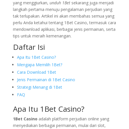
yang menggiurkan,
unduh 1Bet
sekarang juga menjadi
langkah pertama menuju pengalaman perjudian yang
tak terlupakan. Artikel ini akan membahas semua yang
perlu Anda ketahui tentang 1Bet Casino, termasuk cara
mendownload aplikasi, berbagai jenis permainan, serta
tips untuk meraih kemenangan.
Daftar Isi
Apa Itu 1Bet Casino?
Mengapa Memilih 1Bet?
Cara Download 1Bet
Jenis Permainan di 1Bet Casino
Strategi Menang di 1Bet
FAQ
Apa Itu 1Bet Casino?
1Bet Casino
adalah platform perjudian online yang
menyediakan berbagai permainan, mulai dari slot,