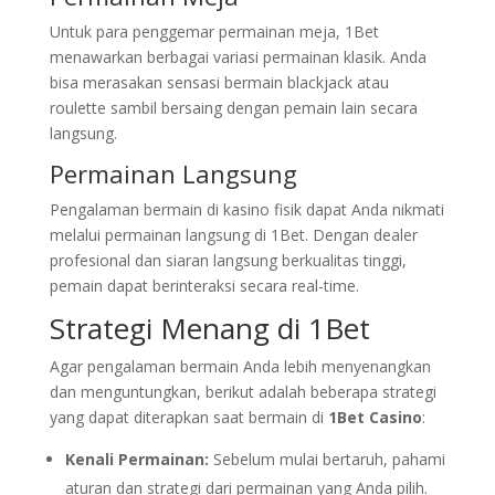
Untuk para penggemar permainan meja, 1Bet
menawarkan berbagai variasi permainan klasik. Anda
bisa merasakan sensasi bermain blackjack atau
roulette sambil bersaing dengan pemain lain secara
langsung.
Permainan Langsung
Pengalaman bermain di kasino fisik dapat Anda nikmati
melalui permainan langsung di 1Bet. Dengan dealer
profesional dan siaran langsung berkualitas tinggi,
pemain dapat berinteraksi secara real-time.
Strategi Menang di 1Bet
Agar pengalaman bermain Anda lebih menyenangkan
dan menguntungkan, berikut adalah beberapa strategi
yang dapat diterapkan saat bermain di
1Bet Casino
:
Kenali Permainan:
Sebelum mulai bertaruh, pahami
aturan dan strategi dari permainan yang Anda pilih.