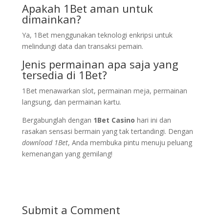
Apakah 1Bet aman untuk
dimainkan?
Ya, 1Bet menggunakan teknologi enkripsi untuk
melindungi data dan transaksi pemain.
Jenis permainan apa saja yang
tersedia di 1Bet?
1Bet menawarkan slot, permainan meja, permainan
langsung, dan permainan kartu.
Bergabunglah dengan
1Bet Casino
hari ini dan
rasakan sensasi bermain yang tak tertandingi. Dengan
download 1Bet
, Anda membuka pintu menuju peluang
kemenangan yang gemilang!
Submit a Comment