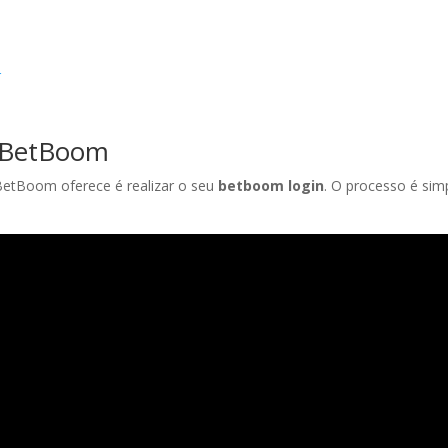
r
o BetBoom
 BetBoom oferece é realizar o seu
betboom login
. O processo é sim