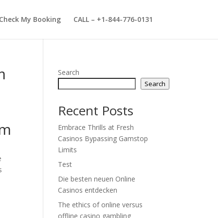
Check My Booking
CALL – +1-844-776-0131
m
Search
Search
Recent Posts
om
Embrace Thrills at Fresh
Casinos Bypassing Gamstop
Limits
e
Test
s
Die besten neuen Online
Casinos entdecken
The ethics of online versus
offline casino gambling