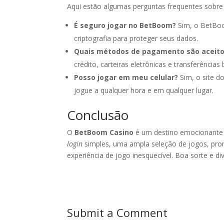
Aqui estão algumas perguntas frequentes sobr
É seguro jogar no BetBoom?
Sim, o BetBoo
criptografia para proteger seus dados.
Quais métodos de pagamento são aceit
crédito, carteiras eletrônicas e transferências 
Posso jogar em meu celular?
Sim, o site d
jogue a qualquer hora e em qualquer lugar.
Conclusão
O
BetBoom Casino
é um destino emocionante 
login
simples, uma ampla seleção de jogos, pro
experiência de jogo inesquecível. Boa sorte e di
Submit a Comment