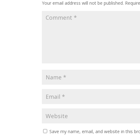
Your email address will not be published.
Requir
Save my name, email, and website in this br