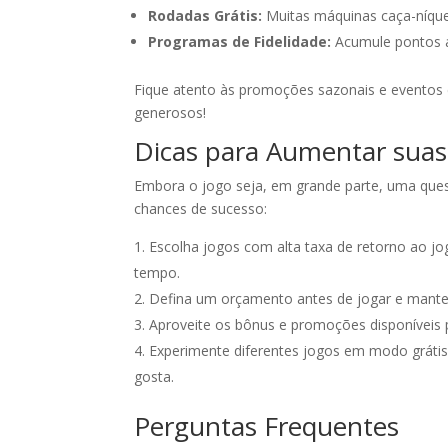
Rodadas Grátis:
Muitas máquinas caça-níque
Programas de Fidelidade:
Acumule pontos a
Fique atento às promoções sazonais e eventos 
generosos!
Dicas para Aumentar sua
Embora o jogo seja, em grande parte, uma ques
chances de sucesso:
Escolha jogos com alta taxa de retorno ao jo
tempo.
Defina um orçamento antes de jogar e mantenh
Aproveite os bônus e promoções disponíveis p
Experimente diferentes jogos em modo grátis 
gosta.
Perguntas Frequentes