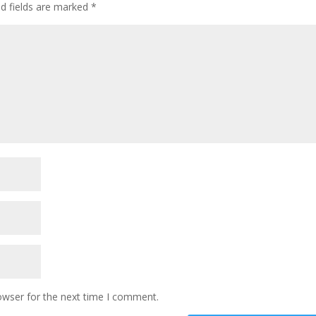
ed fields are marked
*
owser for the next time I comment.