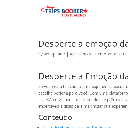
Desperte a emoção da
by
wp_updater
|
Apr 3, 2026
|
betboombrasil.ne
Desperte a Emoção da
Se você está buscando uma experiência excitan
escolha perfeita para você. Com uma plataform
diversão e grandes possibilidades de prêmios. 
imperdíveis e dicas para maximizar sua experiênc
Conteúdo
Como Realizar o Login no BetBoom