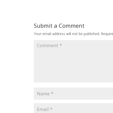
Submit a Comment
Your email address will not be published.
Requir