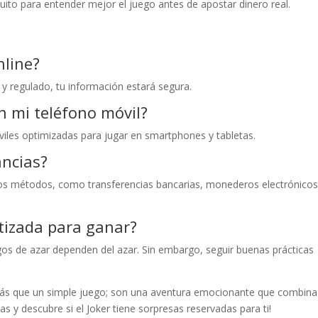
ito para entender mejor el juego antes de apostar dinero real.
nline?
o y regulado, tu información estará segura.
n mi teléfono móvil?
viles optimizadas para jugar en smartphones y tabletas.
ancias?
rios métodos, como transferencias bancarias, monederos electrónicos
tizada para ganar?
gos de azar dependen del azar. Sin embargo, seguir buenas prácticas
s que un simple juego; son una aventura emocionante que combina
las y descubre si el Joker tiene sorpresas reservadas para ti!