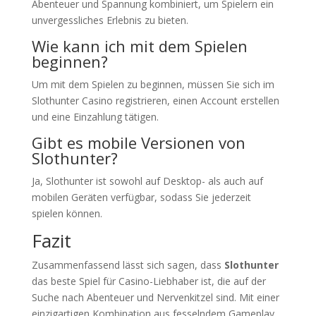
Abenteuer und Spannung kombiniert, um Spielern ein
unvergessliches Erlebnis zu bieten.
Wie kann ich mit dem Spielen
beginnen?
Um mit dem Spielen zu beginnen, müssen Sie sich im
Slothunter Casino registrieren, einen Account erstellen
und eine Einzahlung tätigen.
Gibt es mobile Versionen von
Slothunter?
Ja, Slothunter ist sowohl auf Desktop- als auch auf
mobilen Geräten verfügbar, sodass Sie jederzeit
spielen können.
Fazit
Zusammenfassend lässt sich sagen, dass
Slothunter
das beste Spiel für Casino-Liebhaber ist, die auf der
Suche nach Abenteuer und Nervenkitzel sind. Mit einer
einzigartigen Kombination aus fesselndem Gameplay,