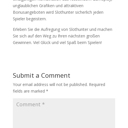
unglaublichen Grafiken und attraktiven
Bonusangeboten wird Slothunter sicherlich jeden
Spieler begeistern.
Erleben Sie die Aufregung von Slothunter und machen
Sie sich auf den Weg zu Ihren nächsten großen
Gewinnen. Viel Glück und viel Spaß beim Spielen!
Submit a Comment
Your email address will not be published.
Required
fields are marked
*