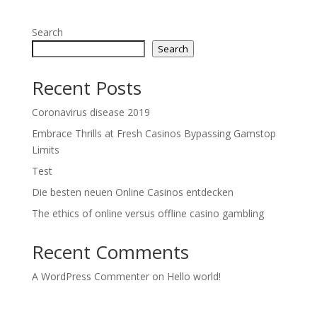
Search
Search
Recent Posts
Coronavirus disease 2019
Embrace Thrills at Fresh Casinos Bypassing Gamstop
Limits
Test
Die besten neuen Online Casinos entdecken
The ethics of online versus offline casino gambling
Recent Comments
A WordPress Commenter
on
Hello world!