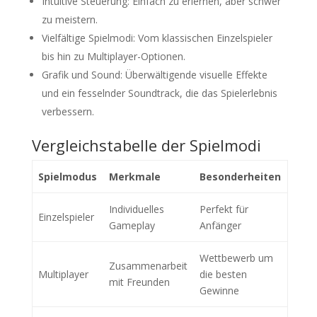
Intuitive Steuerung: Einfach zu erlernen, aber schwer
zu meistern.
Vielfältige Spielmodi: Vom klassischen Einzelspieler
bis hin zu Multiplayer-Optionen.
Grafik und Sound: Überwältigende visuelle Effekte
und ein fesselnder Soundtrack, die das Spielerlebnis
verbessern.
Vergleichstabelle der Spielmodi
Spielmodus
Merkmale
Besonderheiten
Individuelles
Perfekt für
Einzelspieler
Gameplay
Anfänger
Wettbewerb um
Zusammenarbeit
Multiplayer
die besten
mit Freunden
Gewinne