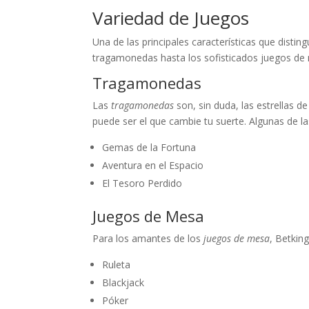
Variedad de Juegos
Una de las principales características que disti
tragamonedas hasta los sofisticados juegos de 
Tragamonedas
Las
tragamonedas
son, sin duda, las estrellas d
puede ser el que cambie tu suerte. Algunas de 
Gemas de la Fortuna
Aventura en el Espacio
El Tesoro Perdido
Juegos de Mesa
Para los amantes de los
juegos de mesa
, Betkin
Ruleta
Blackjack
Póker