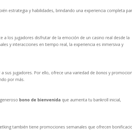
bién estrategia y habilidades, brindando una experiencia completa par
e a los jugadores disfrutar de la emoción de un casino real desde la
les y interacciones en tiempo real, la experiencia es inmersiva y
a sus jugadores. Por ello, ofrece una variedad de
bonos
y promocio
ando por más.
un generoso
bono de bienvenida
que aumenta tu bankroll inicial,
etking también tiene promociones semanales que ofrecen bonificaci