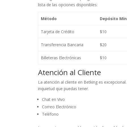
lista de las opciones disponibles:
Método
Depósito Mí
Tarjeta de Crédito
$10
Transferencia Bancaria
$20
Billeteras Electrónicas
$10
Atención al Cliente
La atención al cliente en Betking es excepcional
inquietud que puedas tener.
Chat en Vivo
Correo Electrónico
Teléfono