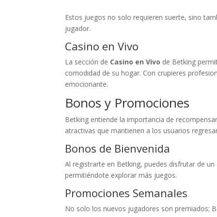
Estos juegos no solo requieren suerte, sino tam
jugador.
Casino en Vivo
La sección de
Casino en Vivo
de Betking permit
comodidad de su hogar. Con crupieres profesiona
emocionante.
Bonos y Promociones
Betking entiende la importancia de recompensar 
atractivas que mantienen a los usuarios regres
Bonos de Bienvenida
Al registrarte en Betking, puedes disfrutar de 
permitiéndote explorar más juegos.
Promociones Semanales
No solo los nuevos jugadores son premiados; B