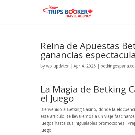
Reina de Apuestas Bet
ganancias espectacul
by
wp_updater
|
Apr 4, 2026
|
betkingespana.c
La Magia de Betking C
el Juego
Bienvenido a Betking Casino, donde la elocuenci
este artículo, te llevaremos a un viaje fascinan
juegos hasta sus inigualables promociones. ¡Pr
juego!