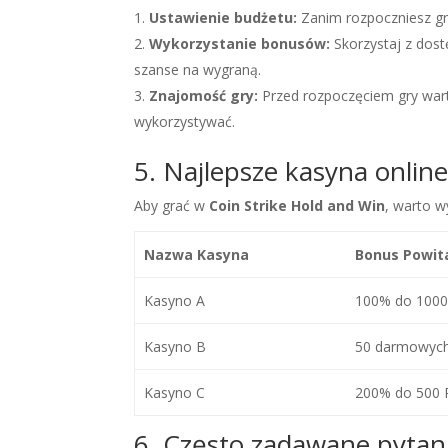
Ustawienie budżetu:
Zanim rozpoczniesz grę,
Wykorzystanie bonusów:
Skorzystaj z dost
szanse na wygraną.
Znajomość gry:
Przed rozpoczęciem gry wart
wykorzystywać.
5. Najlepsze kasyna onlin
Aby grać w
Coin Strike Hold and Win
, warto w
Nazwa Kasyna
Bonus Powit
Kasyno A
100% do 100
Kasyno B
50 darmowych
Kasyno C
200% do 500
6. Często zadawane pytan