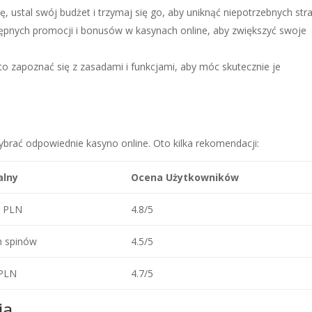
 ustal swój budżet i trzymaj się go, aby uniknąć niepotrzebnych stra
ępnych promocji i bonusów w kasynach online, aby zwiększyć swoje
o zapoznać się z zasadami i funkcjami, aby móc skutecznie je
e
ybrać odpowiednie kasyno online. Oto kilka rekomendacji:
alny
Ocena Użytkowników
0 PLN
4.8/5
 spinów
4.5/5
 PLN
4.7/5
ia