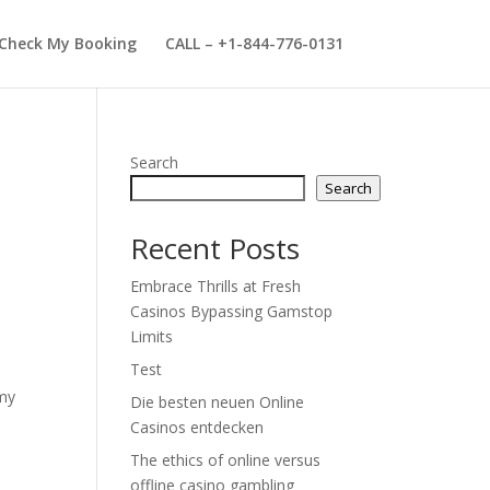
Check My Booking
CALL – +1-844-776-0131
Search
Search
Recent Posts
Embrace Thrills at Fresh
Casinos Bypassing Gamstop
Limits
Test
ymy
Die besten neuen Online
Casinos entdecken
The ethics of online versus
offline casino gambling