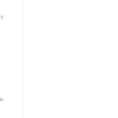
ji
ję,