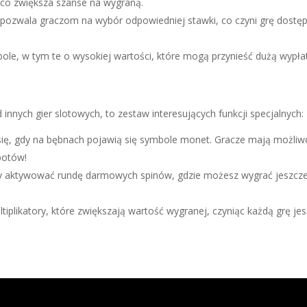
y, co zwiększa szanse na wygraną.
ozwala graczom na wybór odpowiedniej stawki, co czyni grę dostę
le, w tym te o wysokiej wartości, które mogą przynieść dużą wypła
innych gier slotowych, to zestaw interesujących funkcji specjalnych:
się, gdy na bębnach pojawią się symbole monet. Gracze mają możliw
potów!
by aktywować rundę darmowych spinów, gdzie możesz wygrać jeszcz
iplikatory, które zwiększają wartość wygranej, czyniąc każdą grę je