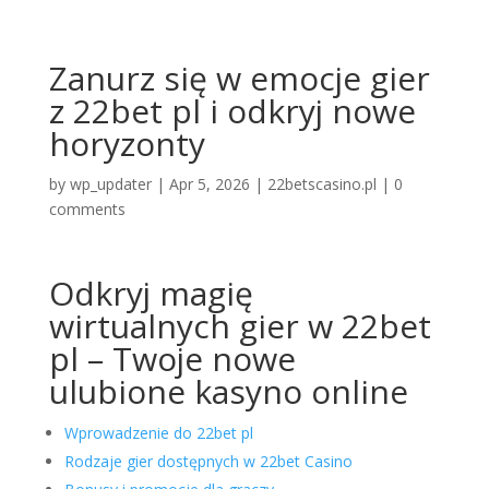
Zanurz się w emocje gier
z 22bet pl i odkryj nowe
horyzonty
by
wp_updater
|
Apr 5, 2026
|
22betscasino.pl
|
0
comments
Odkryj magię
wirtualnych gier w 22bet
pl – Twoje nowe
ulubione kasyno online
Wprowadzenie do 22bet pl
Rodzaje gier dostępnych w 22bet Casino