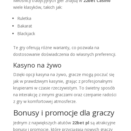
Miłośnicy tradycyjnych gier znajdą w
22bet Casino
wiele klasyków, takich jak:
Ruletka
Bakarat
Blackjack
Te gry oferują różne warianty, co pozwala na
dostosowanie doświadczenia do własnych preferencji.
Kasyno na żywo
Dzięki opcji kasyna na żywo, gracze mogą poczuć się
jak w prawdziwym kasynie, grając z profesjonalnymi
krupierami w czasie rzeczywistym. To świetny sposób
na interakcję z innymi graczami oraz czerpanie radości
z gry w komfortowej atmosferze.
Bonusy i promocje dla graczy
Jednym z największych atutów
22bet pl
są atrakcyjne
bonusy i promocje, które przyciągają nowych graczy