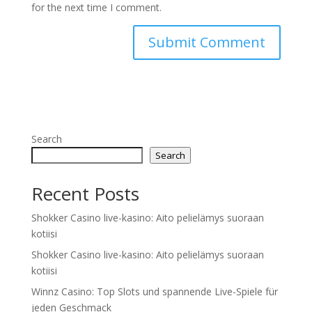
for the next time I comment.
Search
Search
Recent Posts
Shokker Casino live-kasino: Aito pelielämys suoraan
kotiisi
Shokker Casino live-kasino: Aito pelielämys suoraan
kotiisi
Winnz Casino: Top Slots und spannende Live-Spiele für
jeden Geschmack