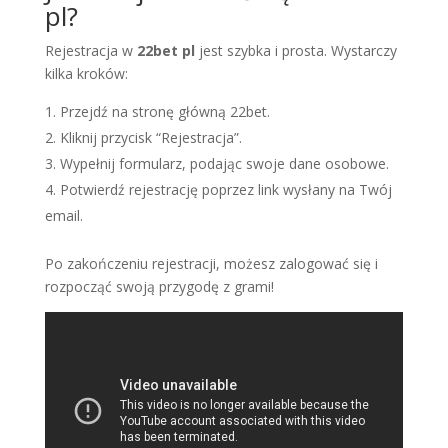
pl?
Rejestracja w
22bet pl
jest szybka i prosta. Wystarczy
kilka kroków:
Przejdź na stronę główną 22bet.
Kliknij przycisk “Rejestracja”.
Wypełnij formularz, podając swoje dane osobowe.
Potwierdź rejestrację poprzez link wysłany na Twój
email.
Po zakończeniu rejestracji, możesz zalogować się i
rozpocząć swoją przygodę z grami!