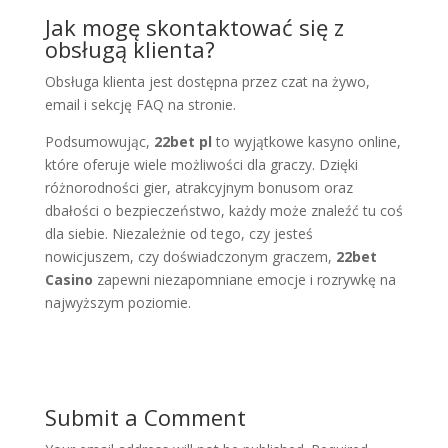
Jak mogę skontaktować się z
obsługą klienta?
Obsługa klienta jest dostępna przez czat na żywo,
email i sekcję FAQ na stronie.
Podsumowując,
22bet pl
to wyjątkowe kasyno online,
które oferuje wiele możliwości dla graczy. Dzięki
różnorodności gier, atrakcyjnym bonusom oraz
dbałości o bezpieczeństwo, każdy może znaleźć tu coś
dla siebie. Niezależnie od tego, czy jesteś
nowicjuszem, czy doświadczonym graczem,
22bet
Casino
zapewni niezapomniane emocje i rozrywkę na
najwyższym poziomie.
Submit a Comment